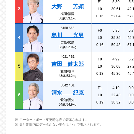
F1
5.30
5.5
大野 芳顕
３
L0
30.61
42.
福岡/福岡
0.16
52.04
57.
38歳/53.1kg
3158 /
A2
F0
5.85
5.7
島川 光男
４
L0
35.85
45.
広島/広島
0.16
59.43
57.
58歳/52.0kg
4021 /
B1
F0
4.99
5.2
吉田 健太郎
５
L0
36.08
27.
愛知/岐阜
0.13
45.36
45.
43歳/53.2kg
3542 /
B1
F1
4.19
0.0
清水 紀克
６
L0
22.43
0.0
愛知/愛知
0.19
38.32
0.0
54歳/54.9kg
モーター・ボート変更時は赤で表示されます。
集計期間内にデータがない場合は「-」で表示されます。