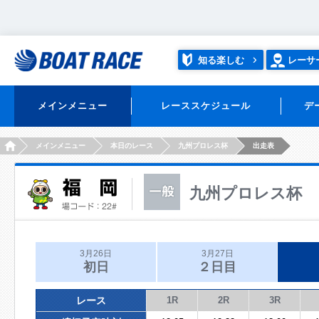
知る楽しむ
レーサ
メインメニュー
レーススケジュール
デ
HOME
メインメニュー
本日のレース
九州プロレス杯
出走表
九州プロレス杯
3月26日
3月27日
初日
２日目
レース
1R
2R
3R