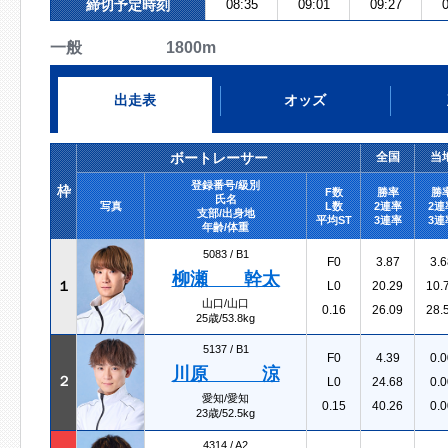
締切予定時刻
08:35
09:01
09:27
0
一般 1800m
出走表
オッズ
ボートレーサー
全国
当
登録番号/級別
枠
F数
勝率
勝
氏名
写真
L数
2連率
2連
支部/出身地
平均ST
3連率
3連
年齢/体重
5083 /
B1
F0
3.87
3.6
柳瀬 幹太
１
L0
20.29
10.
山口/山口
0.16
26.09
28.
25歳/53.8kg
5137 /
B1
F0
4.39
0.0
川原 涼
２
L0
24.68
0.0
愛知/愛知
0.15
40.26
0.0
23歳/52.5kg
4314 /
A2