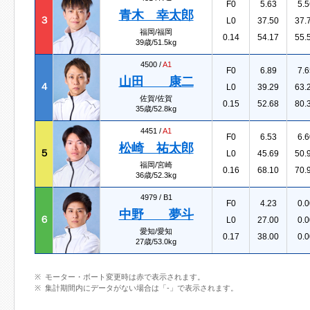
F0
5.63
5.5
青木 幸太郎
３
L0
37.50
37.
福岡/福岡
0.14
54.17
55.
39歳/51.5kg
4500 /
A1
F0
6.89
7.6
山田 康二
４
L0
39.29
63.
佐賀/佐賀
0.15
52.68
80.
35歳/52.8kg
4451 /
A1
F0
6.53
6.6
松崎 祐太郎
５
L0
45.69
50.
福岡/宮崎
0.16
68.10
70.
36歳/52.3kg
4979 /
B1
F0
4.23
0.0
中野 夢斗
６
L0
27.00
0.0
愛知/愛知
0.17
38.00
0.0
27歳/53.0kg
モーター・ボート変更時は赤で表示されます。
集計期間内にデータがない場合は「-」で表示されます。