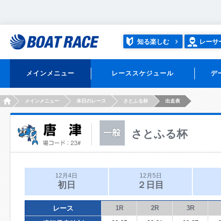
知る楽しむ
レーサ
メインメニュー
レーススケジュール
デ
HOME
メインメニュー
本日のレース
さとふる杯
出走表
さとふる杯
12月4日
12月5日
初日
２日目
レース
1R
2R
3R