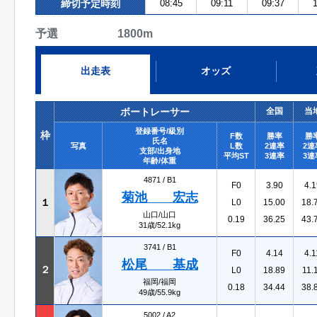
締切予定時刻
08:45
09:11
09:37
1
予選 1800m
出走表
オッズ
ボートレーサー
全国
当
登録番号/級別
枠
F数
勝率
勝
氏名
写真
L数
2連率
2連
支部/出身地
平均ST
3連率
3連
年齢/体重
4871 /
B1
F0
3.90
4.1
菊池 宏志
１
L0
15.00
18.
山口/山口
0.19
36.25
43.
31歳/52.1kg
3741 /
B1
F0
4.14
4.1
松尾 基成
２
L0
18.89
11.
福岡/福岡
0.18
34.44
38.
49歳/55.9kg
5002 /
A2