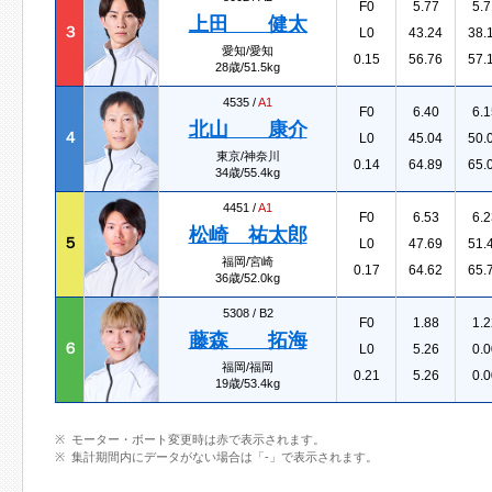
F0
5.77
5.7
上田 健太
３
L0
43.24
38.
愛知/愛知
0.15
56.76
57.
28歳/51.5kg
4535 /
A1
F0
6.40
6.1
北山 康介
４
L0
45.04
50.
東京/神奈川
0.14
64.89
65.
34歳/55.4kg
4451 /
A1
F0
6.53
6.2
松崎 祐太郎
５
L0
47.69
51.
福岡/宮崎
0.17
64.62
65.
36歳/52.0kg
5308 /
B2
F0
1.88
1.2
藤森 拓海
６
L0
5.26
0.0
福岡/福岡
0.21
5.26
0.0
19歳/53.4kg
モーター・ボート変更時は赤で表示されます。
集計期間内にデータがない場合は「-」で表示されます。