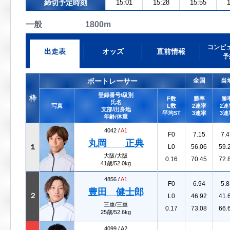
締切予定時刻
15:01
15:28
15:55
1
一般 1800m
コンピ
出走表
オッズ
直前情報
予
ボートレーサー
全国
当
登録番号/級別
枠
F数
勝率
勝
氏名
写真
L数
2連率
2連
支部/出身地
平均ST
3連率
3連
年齢/体重
4042 /
A1
F0
7.15
7.4
丸岡 正典
１
L0
56.06
59.
大阪/大阪
0.16
70.45
72.
41歳/52.0kg
4856 /
A1
F0
6.94
5.8
豊田 健士郎
２
L0
46.92
41.
三重/三重
0.17
73.08
66.
25歳/52.6kg
4099 /
A2