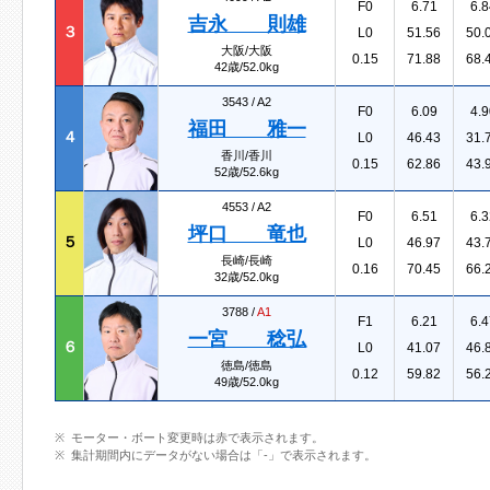
F0
6.71
6.8
吉永 則雄
３
L0
51.56
50.
大阪/大阪
0.15
71.88
68.
42歳/52.0kg
3543 /
A2
F0
6.09
4.9
福田 雅一
４
L0
46.43
31.
香川/香川
0.15
62.86
43.
52歳/52.6kg
4553 /
A2
F0
6.51
6.3
坪口 竜也
５
L0
46.97
43.
長崎/長崎
0.16
70.45
66.
32歳/52.0kg
3788 /
A1
F1
6.21
6.4
一宮 稔弘
６
L0
41.07
46.
徳島/徳島
0.12
59.82
56.
49歳/52.0kg
モーター・ボート変更時は赤で表示されます。
集計期間内にデータがない場合は「-」で表示されます。