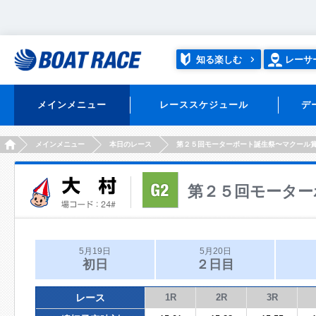
知る楽しむ
レーサ
メインメニュー
レーススケジュール
デ
HOME
メインメニュー
本日のレース
第２５回モーターボート誕生祭〜マクール
第２５回モーター
5月19日
5月20日
初日
２日目
レース
1R
2R
3R