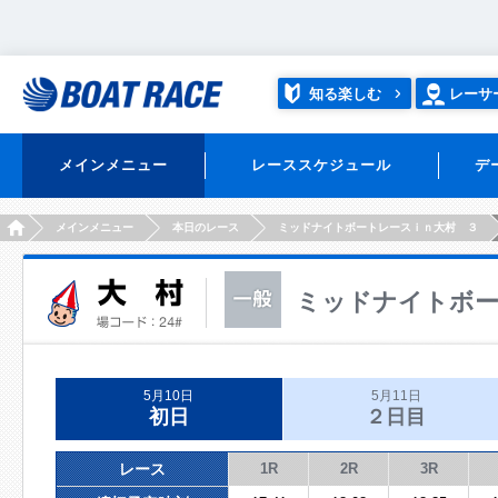
知る楽しむ
レーサ
メインメニュー
レーススケジュール
デ
HOME
メインメニュー
本日のレース
ミッドナイトボートレースｉｎ大村 ３
ミッドナイトボー
5月10日
5月11日
初日
２日目
レース
1R
2R
3R