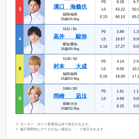
F0
6.28
6.7
溝口 海義也
３
L0
43.22
50.
福岡/福岡
0.15
66.10
65.
29歳/54.4kg
5211 /
B1
F0
3.89
1.3
高井 駿弥
４
L0
16.67
0.0
愛知/愛知
0.18
27.27
0.0
26歳/50.0kg
5138 /
B2
F0
3.14
2.5
村本 大成
５
L0
8.00
10.
福岡/福岡
0.16
18.00
17.
25歳/53.9kg
5369 /
B2
F0
1.61
1.1
岡崎 凪汰
６
L0
4.69
0.0
長崎/大分
-
6.25
0.0
23歳/52.0kg
モーター・ボート変更時は赤で表示されます。
集計期間内にデータがない場合は「-」で表示されます。