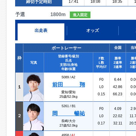
締切予定時刻
17:41
18:08
18:35
1
予選 1800m
進入固定
出走表
オッズ
ボートレーサー
全国
当
登録番号/級別
枠
F数
勝率
勝
氏名
写真
L数
2連率
2連
支部/出身地
平均ST
3連率
3連
年齢/体重
5089 /
A2
F0
6.44
0.0
前田 翔
１
L0
42.86
0.0
愛知/愛知
0.15
66.23
0.0
25歳/52.0kg
5261 /
B1
F0
4.09
2.9
岡 暢祐
２
L0
22.02
11.
長崎/大分
0.17
32.11
20.
27歳/52.0kg
4958 /
A1