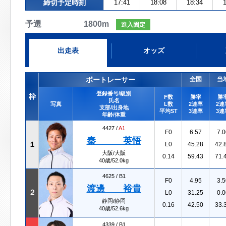
締切予定時刻
17:41
18:08
18:34
1
予選 1800m
進入固定
出走表
オッズ
ボートレーサー
全国
当
登録番号/級別
枠
F数
勝率
勝
氏名
写真
L数
2連率
2連
支部/出身地
平均ST
3連率
3連
年齢/体重
4427 /
A1
F0
6.57
7.0
秦 英悟
１
L0
45.28
42.
大阪/大阪
0.14
59.43
71.
40歳/52.0kg
4625 /
B1
F0
4.95
3.5
渡邊 裕貴
２
L0
31.25
0.0
静岡/静岡
0.16
42.50
33.
40歳/52.6kg
4339 /
B1