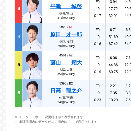
F0
3.94
4.5
平瀬 城啓
３
L0
17.72
20.
福井/富山
0.17
32.91
44.
41歳/54.5kg
5028 /
A1
F0
6.71
6.6
原田 才一郎
４
L0
51.69
40.
福岡/福岡
0.16
67.42
64.
29歳/52.0kg
4561 /
A2
F0
6.06
7.1
藤山 翔大
５
L0
44.86
72.
大阪/大阪
0.19
60.75
72.
35歳/52.0kg
5395 /
B2
F0
2.21
1.7
日高 龍之介
６
L0
7.35
3.8
佐賀/宮崎
0.23
10.29
7.6
24歳/52.1kg
モーター・ボート変更時は赤で表示されます。
集計期間内にデータがない場合は「-」で表示されます。