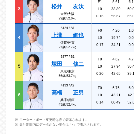
F1
5.61
6.1
松井 友汰
３
L0
38.89
50.
大阪/大阪
0.16
56.67
65.
29歳/52.0kg
5124 /
B1
F0
4.20
1.0
上瀧 絢也
４
L0
19.74
0.0
佐賀/佐賀
0.17
34.21
0.0
27歳/52.7kg
3377 /
B1
F0
4.62
4.7
塚田 修二
５
L0
27.94
30.
東京/東京
0.20
42.65
39.
56歳/53.7kg
4133 /
A2
F0
5.75
6.0
高橋 正男
６
L0
43.21
42.
兵庫/兵庫
0.14
60.49
52.
43歳/52.4kg
モーター・ボート変更時は赤で表示されます。
集計期間内にデータがない場合は「-」で表示されます。