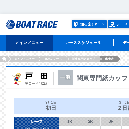
知る楽しむ
レーサ
メインメニュー
レーススケジュール
デ
HOME
メインメニュー
本日のレース
関東専門紙カップ
出走表
関東専門紙カップ
3月1日
3月2
初日
２日
レース
1R
2R
3R