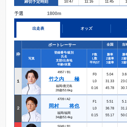
締切予定時刻
10:47
11:16
11:45
1
予選 1800m
出走表
オッズ
ボートレーサー
全国
当
登録番号/級別
枠
F数
勝率
勝
氏名
写真
L数
2連率
2連
支部/出身地
平均ST
3連率
3連
年齢/体重
4957 /
B1
F0
5.04
3.6
竹之内 極
１
L0
31.33
23.
福岡/鹿児島
0.16
45.78
30.
28歳/53.6kg
4709 /
A2
F1
5.51
5.1
岡村 将也
２
L0
36.78
31.
福岡/福岡
0.15
55.17
50.
34歳/53.4kg
5049 /
B1