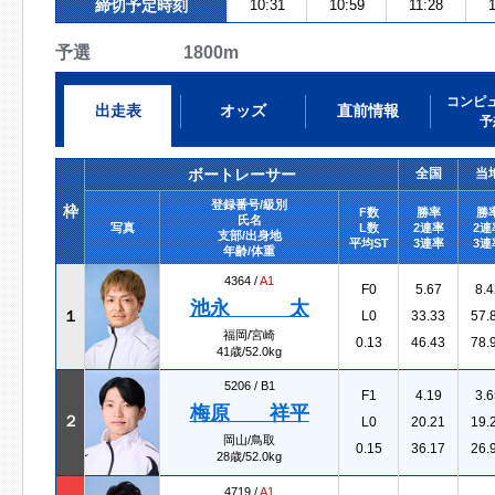
締切予定時刻
10:31
10:59
11:28
予選 1800m
コンピ
出走表
オッズ
直前情報
予
ボートレーサー
全国
当
登録番号/級別
枠
F数
勝率
勝
氏名
写真
L数
2連率
2連
支部/出身地
平均ST
3連率
3連
年齢/体重
4364 /
A1
F0
5.67
8.4
池永 太
１
L0
33.33
57.
福岡/宮崎
0.13
46.43
78.
41歳/52.0kg
5206 /
B1
F1
4.19
3.6
梅原 祥平
２
L0
20.21
19.
岡山/鳥取
0.15
36.17
26.
28歳/52.0kg
4719 /
A1