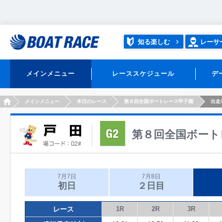
知る楽しむ
レーサ
メインメニュー
レーススケジュール
デ
HOME
メインメニュー
本日のレース
第８回全国ボートレース甲子園
出走
第８回全国ボート
7月7日
7月8日
初日
２日目
レース
1R
2R
3R