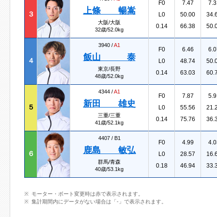
F0
7.47
7.3
上條 暢嵩
３
L0
50.00
34.
大阪/大阪
0.14
66.38
50.
32歳/52.0kg
3940 /
A1
F0
6.46
6.0
飯山 泰
４
L0
48.74
50.
東京/長野
0.14
63.03
60.
48歳/52.0kg
4344 /
A1
F0
7.87
5.9
新田 雄史
５
L0
55.56
21.
三重/三重
0.14
75.76
36.
41歳/52.1kg
4407 /
B1
F0
4.99
4.0
鹿島 敏弘
６
L0
28.57
16.
群馬/青森
0.18
46.94
33.
40歳/53.1kg
モーター・ボート変更時は赤で表示されます。
集計期間内にデータがない場合は「-」で表示されます。