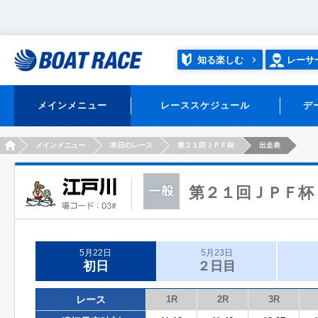
知る楽しむ
レーサ
メインメニュー
レーススケジュール
デ
HOME
メインメニュー
本日のレース
第２１回ＪＰＦ杯
出走表
第２１回ＪＰＦ杯
5月22日
5月23日
初日
２日目
レース
1R
2R
3R