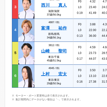
F0
4.32
4.7
西川 真人
３
L0
23.40
24.
滋賀/滋賀
0.19
41.49
40.
37歳/56.0kg
4887 /
B1
F0
3.88
4.3
富澤 祐作
４
L0
22.00
22.
群馬/群馬
0.13
36.00
44.
34歳/56.1kg
3812 /
B1
F0
4.59
4.6
山崎 聖司
５
L0
23.73
28.
東京/千葉
0.17
44.07
43.
45歳/51.5kg
4945 /
B1
F0
3.50
3.7
上村 宏太
６
L0
13.10
22.
東京/東京
0.16
27.38
31.
29歳/50.5kg
モーター・ボート変更時は赤で表示されます。
集計期間内にデータがない場合は「-」で表示されます。