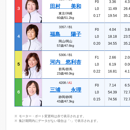
F0
3.36
4.3
田村 美和
３
L0
11.49
26.
東京/沖縄
0.17
19.54
35.
60歳/51.2kg
3357 /
B1
F0
4.04
3.8
福島 陽子
４
L0
18.18
23.
岡山/岡山
0.20
34.55
35.
57歳/47.6kg
5306 /
B1
F1
2.66
2.0
河内 悠利杏
５
L0
6.19
0.0
群馬/群馬
0.22
16.81
4.1
23歳/48.0kg
4208 /
A1
F0
7.14
6.5
三浦 永理
６
L0
54.39
72.
静岡/静岡
0.15
74.56
72.
43歳/47.3kg
モーター・ボート変更時は赤で表示されます。
集計期間内にデータがない場合は「-」で表示されます。