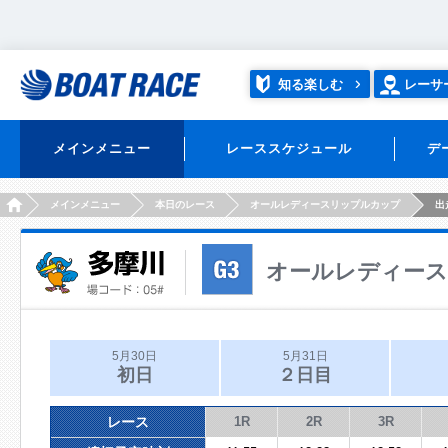
知る楽しむ
レーサ
メインメニュー
レーススケジュール
デ
HOME
メインメニュー
本日のレース
オールレディースリップルカップ
出
オールレディー
5月30日
5月31日
初日
２日目
レース
1R
2R
3R