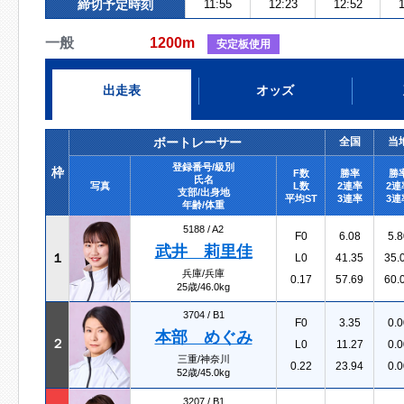
締切予定時刻
11:55
12:23
12:52
1
一般
1200m
安定板使用
出走表
オッズ
ボートレーサー
全国
当
登録番号/級別
枠
F数
勝率
勝
氏名
写真
L数
2連率
2連
支部/出身地
平均ST
3連率
3連
年齢/体重
5188 /
A2
F0
6.08
5.8
武井 莉里佳
１
L0
41.35
35.
兵庫/兵庫
0.17
57.69
60.
25歳/46.0kg
3704 /
B1
F0
3.35
0.0
本部 めぐみ
２
L0
11.27
0.0
三重/神奈川
0.22
23.94
0.0
52歳/45.0kg
3207 /
B1