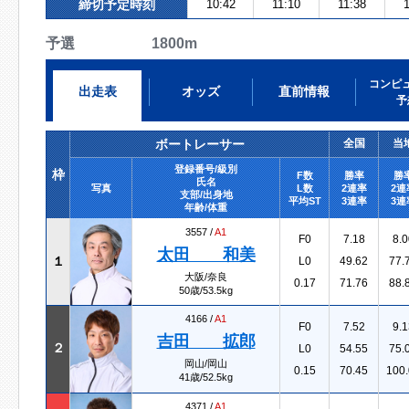
締切予定時刻
10:42
11:10
11:38
1
予選 1800m
コンピ
出走表
オッズ
直前情報
予
ボートレーサー
全国
当
登録番号/級別
枠
F数
勝率
勝
氏名
写真
L数
2連率
2連
支部/出身地
平均ST
3連率
3連
年齢/体重
3557 /
A1
F0
7.18
8.0
太田 和美
１
L0
49.62
77.
大阪/奈良
0.17
71.76
88.
50歳/53.5kg
4166 /
A1
F0
7.52
9.1
吉田 拡郎
２
L0
54.55
75.
岡山/岡山
0.15
70.45
100.
41歳/52.5kg
4371 /
A1