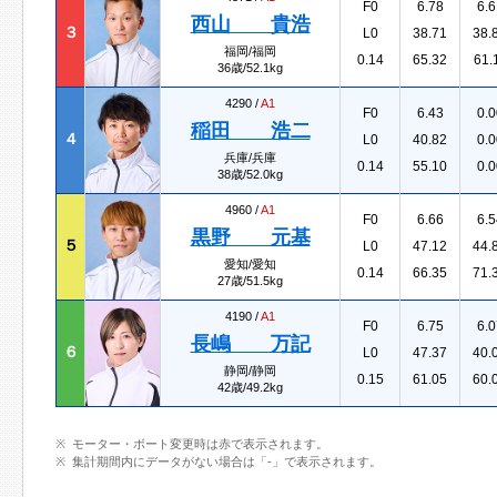
F0
6.78
6.6
西山 貴浩
３
L0
38.71
38.
福岡/福岡
0.14
65.32
61.
36歳/52.1kg
4290 /
A1
F0
6.43
0.0
稲田 浩二
４
L0
40.82
0.0
兵庫/兵庫
0.14
55.10
0.0
38歳/52.0kg
4960 /
A1
F0
6.66
6.5
黒野 元基
５
L0
47.12
44.
愛知/愛知
0.14
66.35
71.
27歳/51.5kg
4190 /
A1
F0
6.75
6.0
長嶋 万記
６
L0
47.37
40.
静岡/静岡
0.15
61.05
60.
42歳/49.2kg
モーター・ボート変更時は赤で表示されます。
集計期間内にデータがない場合は「-」で表示されます。