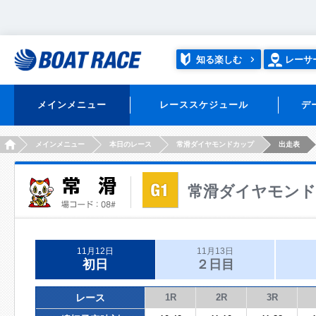
知る楽しむ
レーサ
メインメニュー
レーススケジュール
デ
HOME
メインメニュー
本日のレース
常滑ダイヤモンドカップ
出走表
常滑ダイヤモン
11月12日
11月13日
初日
２日目
レース
1R
2R
3R