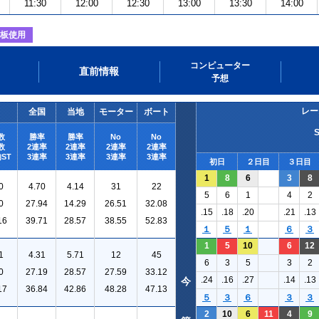
11:30
12:00
12:30
13:00
13:30
14:00
板使用
コンピューター
直前情報
予想
レー
全国
当地
モーター
ボート
数
勝率
勝率
No
No
数
2連率
2連率
2連率
2連率
ST
3連率
3連率
3連率
3連率
初日
２日目
３日目
1
8
6
3
8
0
4.70
4.14
31
22
5
6
1
4
2
0
27.94
14.29
26.51
32.08
.15
.18
.20
.21
.13
16
39.71
28.57
38.55
52.83
１
５
１
６
３
1
5
10
6
12
1
4.31
5.71
12
45
6
3
5
3
2
0
27.19
28.57
27.59
33.12
.24
.16
.27
.14
.13
今
17
36.84
42.86
48.28
47.13
５
３
６
３
３
2
10
6
11
4
9