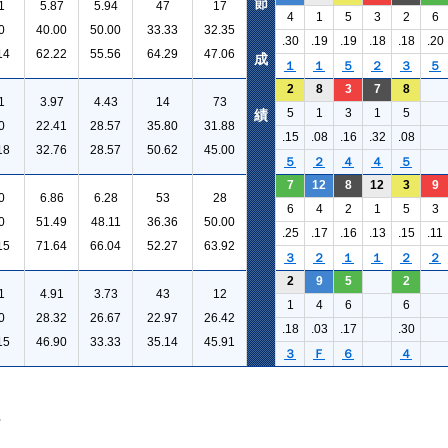
節
1
5.87
5.94
47
17
4
1
5
3
2
6
0
40.00
50.00
33.33
32.35
.30
.19
.19
.18
.18
.20
14
62.22
55.56
64.29
47.06
成
１
１
５
２
３
５
2
8
3
7
8
1
3.97
4.43
14
73
5
1
3
1
5
績
0
22.41
28.57
35.80
31.88
.15
.08
.16
.32
.08
18
32.76
28.57
50.62
45.00
５
２
４
４
５
7
12
8
12
3
9
0
6.86
6.28
53
28
6
4
2
1
5
3
0
51.49
48.11
36.36
50.00
.25
.17
.16
.13
.15
.11
15
71.64
66.04
52.27
63.92
３
２
１
１
２
２
2
9
5
2
1
4.91
3.73
43
12
1
4
6
6
0
28.32
26.67
22.97
26.42
.18
.03
.17
.30
15
46.90
33.33
35.14
45.91
３
Ｆ
６
４
。