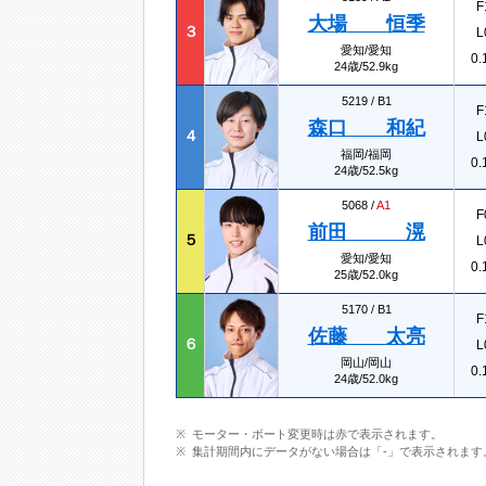
F
大場 恒季
３
L
愛知/愛知
0.
24歳/52.9kg
5219 /
B1
F
森口 和紀
４
L
福岡/福岡
0.
24歳/52.5kg
5068 /
A1
F
前田 滉
５
L
愛知/愛知
0.
25歳/52.0kg
5170 /
B1
F
佐藤 太亮
６
L
岡山/岡山
0.
24歳/52.0kg
モーター・ボート変更時は赤で表示されます。
集計期間内にデータがない場合は「-」で表示されます