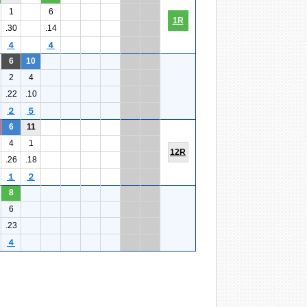
1
6
1R
.30
.14
４
４
6
10
2
4
.22
.10
２
５
6
11
4
1
12R
.26
.18
１
２
8
6
.23
４