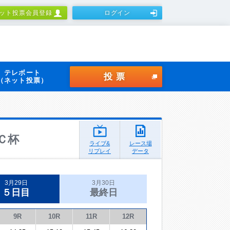
ット投票会員登録
ログイン
テレボート
投票
（ネット投票）
Ｃ杯
ライブ&
レース場
リプレイ
データ
3月29日
3月30日
５日目
最終日
9R
10R
11R
12R