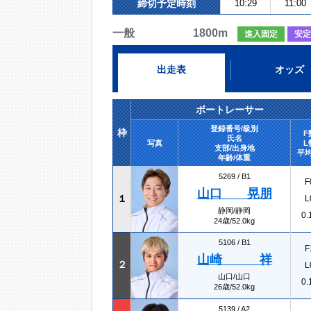
締切予定時刻
10:29
11:00
一般 1800m
進入固定
安定
出走表
オッズ
ボートレーサー
登録番号/級別
枠
F
氏名
写真
L
支部/出身地
平均
年齢/体重
5269 /
B1
F
山口 晃朋
１
L
静岡/静岡
0.
24歳/52.0kg
5106 /
B1
F
山崎 祥
２
L
山口/山口
0.
26歳/52.0kg
5139 /
A2