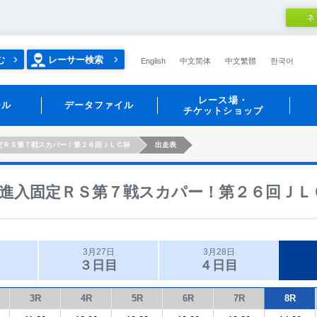
ネ
む
レーサー検索
English
中文简体
中文繁體
한국어
レース場・
ール
データファイル
チケットショップ
定ＲＳ第７戦スカパー！第２６回ＪＬＣ杯
出走表
進入固定ＲＳ第７戦スカパー！第２６回ＪＬ
3月27日
3月28日
３日目
４日目
3R
4R
5R
6R
7R
8R