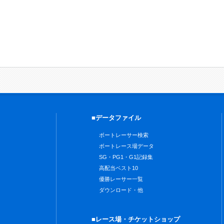
■データファイル
ボートレーサー検索
ボートレース場データ
SG・PG1・G1記録集
高配当ベスト10
優勝レーサー一覧
ダウンロード・他
■レース場・チケットショップ