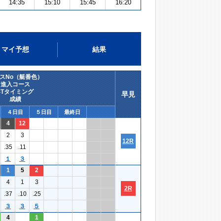
14:35
15:10
15:45
16:20
マイ予想
結果
スNo（艇番色）
進入コース
STタイミング
早見
成績
４日目
５日目
最終日
4
12
2
3
12R
.35
.11
１
３
1
5
2
4
1
3
2R
.37
.10
.25
３
３
５
4
1