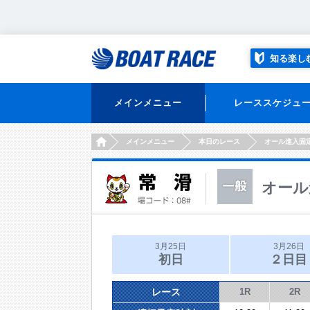
知る楽し
メインメニュー
レーススケジュ
HOME
メインメニュー
本日のレース
オール進入固
オール
3月25日
3月26日
初日
２日目
レース
1R
2R