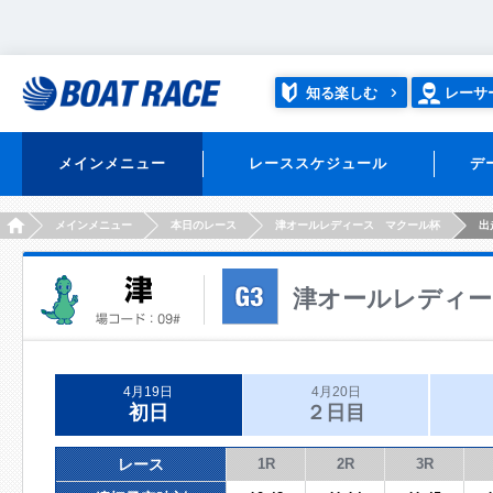
知る楽しむ
レーサ
メインメニュー
レーススケジュール
デ
HOME
メインメニュー
本日のレース
津オールレディース マクール杯
出
津オールレディー
4月19日
4月20日
初日
２日目
レース
1R
2R
3R