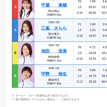
F0
7.66
6.0
守屋 美穂
３
L0
65.87
33.
岡山/岡山
0.16
80.95
55.
36歳/46.0kg
5326 /
B2
F1
2.60
0.0
三嶌 さらら
４
L0
3.33
0.0
香川/香川
0.18
16.67
0.0
21歳/48.1kg
3932 /
B1
F0
4.72
4.5
池田 浩美
５
L0
34.04
28.
静岡/静岡
0.18
42.55
42.
48歳/51.1kg
4183 /
A2
F0
5.94
7.0
宇野 弥生
６
L0
43.70
56.
愛知/埼玉
0.13
56.30
66.
39歳/47.9kg
モーター・ボート変更時は赤で表示されます。
集計期間内にデータがない場合は「-」で表示されます。