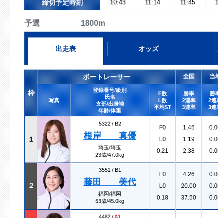
締切予定時刻
10:43
11:14
11:45
1
予選 1800m
出走表
オッズ
ボートレーサー
全国
当
登録番号/級別
枠
F数
勝率
勝
氏名
写真
L数
2連率
2連
支部/出身地
平均ST
3連率
3連
年齢/体重
5322 /
B2
F0
1.45
0.0
根岸 真優
１
L0
1.19
0.0
埼玉/埼玉
0.21
2.38
0.0
23歳/47.0kg
3551 /
B1
F0
4.26
0.0
藤田 美代
２
L0
20.00
0.0
福岡/福岡
0.18
37.50
0.0
53歳/45.0kg
4482 /
A1