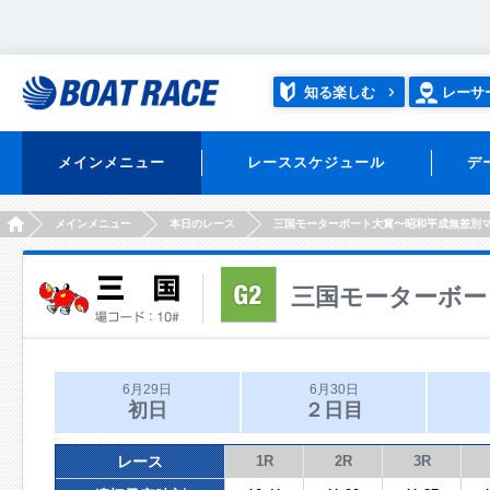
知る楽しむ
レーサ
メインメニュー
レーススケジュール
デ
HOME
メインメニュー
本日のレース
三国モーターボート大賞〜昭和平成無差別
三国モーターボー
6月29日
6月30日
初日
２日目
レース
1R
2R
3R