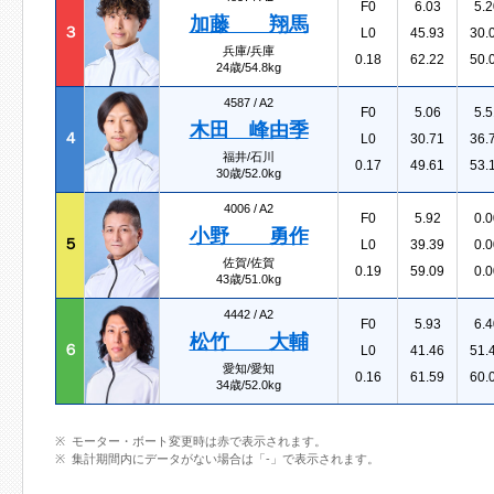
F0
6.03
5.2
加藤 翔馬
３
L0
45.93
30.
兵庫/兵庫
0.18
62.22
50.
24歳/54.8kg
4587 /
A2
F0
5.06
5.5
木田 峰由季
４
L0
30.71
36.
福井/石川
0.17
49.61
53.
30歳/52.0kg
4006 /
A2
F0
5.92
0.0
小野 勇作
５
L0
39.39
0.0
佐賀/佐賀
0.19
59.09
0.0
43歳/51.0kg
4442 /
A2
F0
5.93
6.4
松竹 大輔
６
L0
41.46
51.
愛知/愛知
0.16
61.59
60.
34歳/52.0kg
モーター・ボート変更時は赤で表示されます。
集計期間内にデータがない場合は「-」で表示されます。