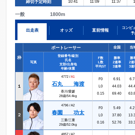
締切予定時刻
10:41
11:09
11:37
1
一般 1800m
コンピ
出走表
オッズ
直前情報
予
ボートレーサー
全国
当
登録番号/級別
枠
F数
勝率
勝
氏名
写真
L数
2連率
2連
支部/出身地
平均ST
3連率
3連
年齢/体重
4772 /
A1
F0
6.91
6.7
石丸 海渡
１
L0
44.03
44.
香川/愛媛
0.15
69.40
63.
28歳/54.4kg
4796 /
A2
F0
5.49
4.2
春園 功太
２
L0
37.80
13.
三重/三重
0.16
52.76
33.
29歳/52.0kg
4857 /
A2