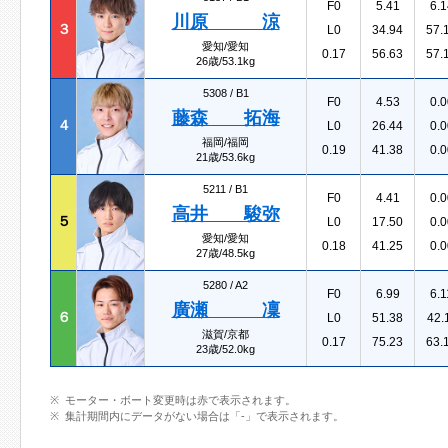
F0
5.41
6.1
川原 涼
３
L0
34.94
57.
愛知/愛知
0.17
56.63
57.
26歳/53.1kg
5308 /
B1
F0
4.53
0.0
藤森 拓海
４
L0
26.44
0.0
福岡/福岡
0.19
41.38
0.0
21歳/53.6kg
5211 /
B1
F0
4.41
0.0
高井 駿弥
５
L0
17.50
0.0
愛知/愛知
0.18
41.25
0.0
27歳/48.5kg
5280 /
A2
F0
6.99
6.1
廣瀬 凜
６
L0
51.38
42.
滋賀/京都
0.17
75.23
63.
23歳/52.0kg
モーター・ボート変更時は赤で表示されます。
集計期間内にデータがない場合は「-」で表示されます。