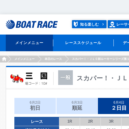
知る楽しむ
レーサ
メインメニュー
レーススケジュール
デ
HOME
メインメニュー
本日のレース
スカパー！・ＪＬＣ杯ルーキーシリーズ第
スカパー！・ＪＬ
6月2日
6月3日
6月4日
初日
順延
２日目
レース
1R
2R
3R