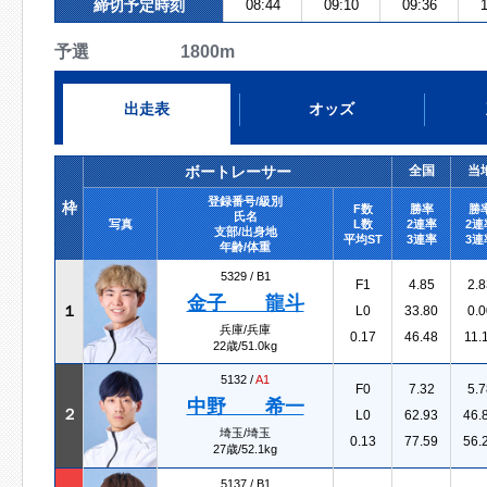
締切予定時刻
08:44
09:10
09:36
1
予選 1800m
出走表
オッズ
ボートレーサー
全国
当
登録番号/級別
枠
F数
勝率
勝
氏名
写真
L数
2連率
2連
支部/出身地
平均ST
3連率
3連
年齢/体重
5329 /
B1
F1
4.85
2.8
金子 龍斗
１
L0
33.80
0.0
兵庫/兵庫
0.17
46.48
11.
22歳/51.0kg
5132 /
A1
F0
7.32
5.7
中野 希一
２
L0
62.93
46.
埼玉/埼玉
0.13
77.59
56.
27歳/52.1kg
5137 /
B1