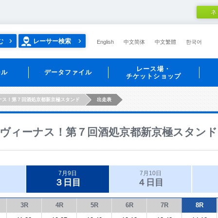
ネ
む
レーサー検索
English
中文简体
中文繁體
한국어
レース場・
ール
データファイル
チケットショップ
ナス！第７回酒処京都新京極スタンド
出走表
ヴィーナス！第７回酒処京都新京極スタンド
7月9日
7月10日
３日目
４日目
3R
4R
5R
6R
7R
8R