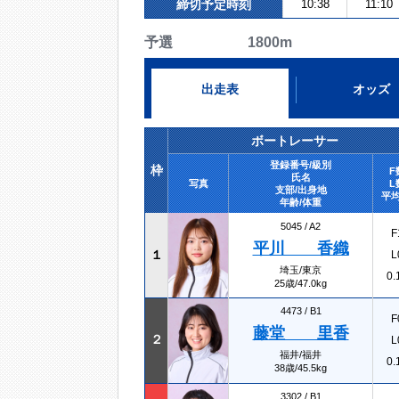
締切予定時刻
10:38
11:10
予選 1800m
出走表
オッズ
ボートレーサー
登録番号/級別
枠
F
氏名
写真
L
支部/出身地
平均
年齢/体重
5045 /
A2
F
平川 香織
１
L
埼玉/東京
0.
25歳/47.0kg
4473 /
B1
F
藤堂 里香
２
L
福井/福井
0.
38歳/45.5kg
3302 /
B1