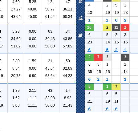
節
0
4.60
5.25
12
47
4
2
5
1
0
27.27
40.00
50.77
36.21
.13
.19
.19
.23
18
43.64
45.00
61.54
60.34
成
１
１
６
２
10
2
11
2
1
5.28
0.00
63
34
6
5
2
3
績
0
34.69
0.00
30.43
43.86
.23
.14
.15
.15
17
51.02
0.00
50.00
57.89
６
５
２
１
2
7
3
3
0
2.80
1.59
21
50
6
3
1
2
0
8.54
0.00
43.64
32.69
.35
.15
.15
.14
19
20.73
6.90
63.64
44.23
６
２
１
３
5
1
7
0
1.39
2.11
43
14
6
6
5
0
1.52
11.11
33.93
8.93
.21
.19
.11
19
3.03
11.11
50.00
21.43
６
６
６
。