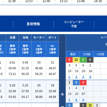
11:38
12:07
12:40
13:13
13:48
14:18
コンピューター
直前情報
予想
レー
全国
当地
モーター
ボート
数
勝率
勝率
No
No
数
2連率
2連率
2連率
2連率
ST
3連率
3連率
3連率
3連率
初日
２日目
３日目
6
12
2
8
1
6.81
5.56
33
31
3
5
6
2
0
50.00
31.25
46.88
36.67
.23
.15
.20
.26
19
73.21
56.25
56.25
46.67
１
３
３
３
1
9
4
0
5.29
5.25
55
29
1
4
3
0
32.58
37.50
25.93
32.08
.13
.22
.07
今
18
53.93
54.17
38.89
49.06
１
３
３
4
6
11
1