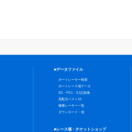
■データファイル
ボートレーサー検索
ボートレース場データ
SG・PG1・G1記録集
高配当ベスト10
優勝レーサー一覧
ダウンロード・他
■レース場・チケットショップ