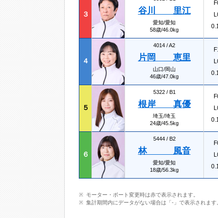
F
谷川 里江
３
L
愛知/愛知
0.
58歳/46.0kg
4014 /
A2
F
片岡 恵里
４
L
山口/岡山
0.
46歳/47.0kg
5322 /
B1
F
根岸 真優
５
L
埼玉/埼玉
0.
24歳/45.5kg
5444 /
B2
F
林 風音
６
L
愛知/愛知
0.
18歳/56.3kg
モーター・ボート変更時は赤で表示されます。
集計期間内にデータがない場合は「-」で表示されます