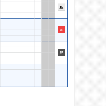
1R
2R
3R