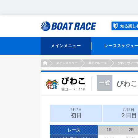
知る楽し
メインメニュー
レーススケジュ
HOME
メインメニュー
本日のレース
びわこヴィー
びわこ
7月7日
7月8日
初日
２日目
レース
1R
2R