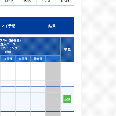
14:52
15:27
16:04
16:43
マイ予想
結果
スNo（艇番色）
進入コース
STタイミング
早見
成績
４日目
５日目
最終日
12R