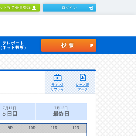
ット投票会員登録
ログイン
テレボート
投票
（ネット投票）
ライブ&
レース場
リプレイ
データ
7月11日
7月12日
５日目
最終日
9R
10R
11R
12R