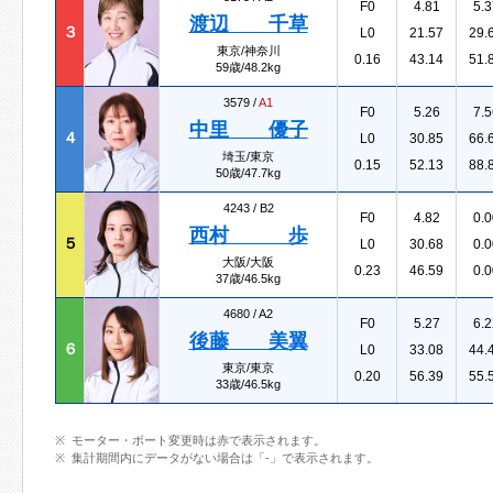
F0
4.81
5.3
渡辺 千草
３
L0
21.57
29.
東京/神奈川
0.16
43.14
51.
59歳/48.2kg
3579 /
A1
F0
5.26
7.5
中里 優子
４
L0
30.85
66.
埼玉/東京
0.15
52.13
88.
50歳/47.7kg
4243 /
B2
F0
4.82
0.0
西村 歩
５
L0
30.68
0.0
大阪/大阪
0.23
46.59
0.0
37歳/46.5kg
4680 /
A2
F0
5.27
6.2
後藤 美翼
６
L0
33.08
44.
東京/東京
0.20
56.39
55.
33歳/46.5kg
モーター・ボート変更時は赤で表示されます。
集計期間内にデータがない場合は「-」で表示されます。