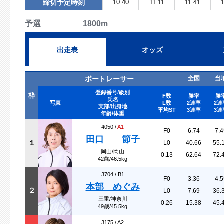
締切予定時刻
10:40
11:11
11:41
1
予選 1800m
出走表
オッズ
ボートレーサー
全国
当
登録番号/級別
枠
F数
勝率
勝
氏名
写真
L数
2連率
2連
支部/出身地
平均ST
3連率
3連
年齢/体重
4050 /
A1
F0
6.74
7.4
田口 節子
１
L0
40.66
55.
岡山/岡山
0.13
62.64
72.
42歳/46.5kg
3704 /
B1
F0
3.36
4.5
本部 めぐみ
２
L0
7.69
36.
三重/神奈川
0.26
15.38
45.
49歳/45.5kg
3175 /
A2