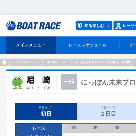
知る楽しむ
レーサ
メインメニュー
レーススケジュール
デ
HOME
メインメニュー
本日のレース
にっぽん未来プロジェクト競走ｉｎ尼崎
にっぽん未来プロ
5月21日
5月22日
初日
２日目
レース
1R
2R
3R