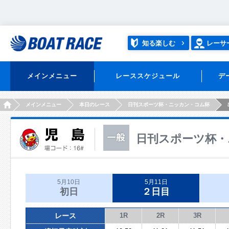
知る楽しむ
レーサ
メインメニュー
レーススケジュール
デ
HOME
メインメニュー
本日のレース
日刊スポーツ杯・ニッカン・コム杯
日刊スポーツ杯・
5月10日
5月11日
初日
２日目
レース
1R
2R
3R