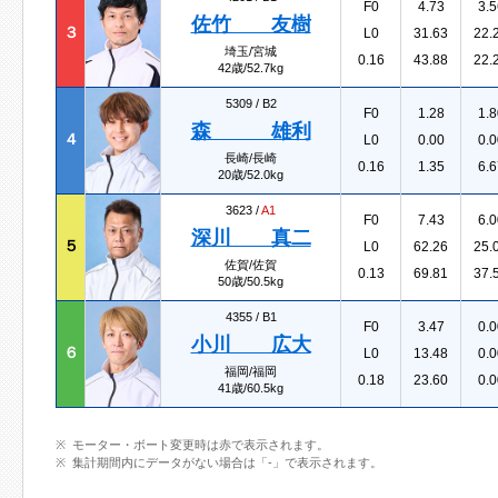
F0
4.73
3.5
佐竹 友樹
３
L0
31.63
22.
埼玉/宮城
0.16
43.88
22.
42歳/52.7kg
5309 /
B2
F0
1.28
1.8
森 雄利
４
L0
0.00
0.0
長崎/長崎
0.16
1.35
6.6
20歳/52.0kg
3623 /
A1
F0
7.43
6.0
深川 真二
５
L0
62.26
25.
佐賀/佐賀
0.13
69.81
37.
50歳/50.5kg
4355 /
B1
F0
3.47
0.0
小川 広大
６
L0
13.48
0.0
福岡/福岡
0.18
23.60
0.0
41歳/60.5kg
モーター・ボート変更時は赤で表示されます。
集計期間内にデータがない場合は「-」で表示されます。