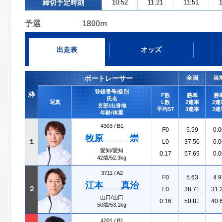
締切予定時刻
10:52
11:21
11:51
1
予選 1800m
出走表
オッズ
ボートレーサー
全国
当
登録番号/級別
枠
F数
勝率
勝
氏名
写真
L数
2連率
2連
支部/出身地
平均ST
3連率
3連
年齢/体重
4303 /
B1
F0
5.59
0.0
牧原 崇
１
L0
37.50
0.0
愛知/愛知
0.17
57.69
0.0
42歳/52.3kg
3711 /
A2
F0
5.63
4.9
江本 真治
２
L0
38.71
31.
山口/山口
0.16
50.81
40.
50歳/53.1kg
4201 /
B1