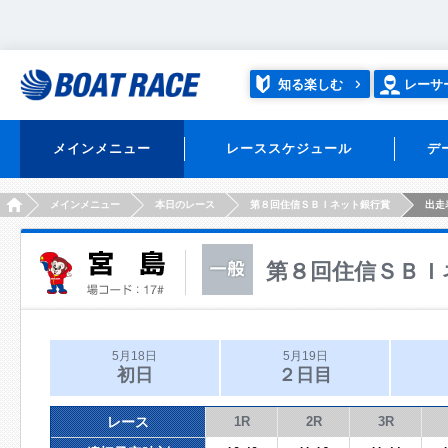
知る楽しむ
レーサ
メインメニュー
レーススケジュール
デ
HOME
メインメニュー
本日のレース
第８回住信ＳＢＩネット銀行賞
出走
第８回住信ＳＢＩ
5月18日
5月19日
初日
２日目
レース
1R
2R
3R