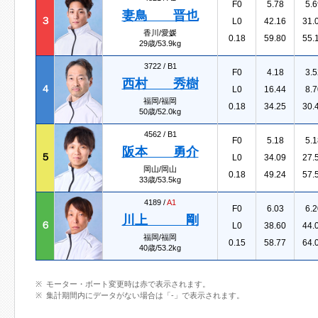
F0
5.78
5.6
妻鳥 晋也
３
L0
42.16
31.
香川/愛媛
0.18
59.80
55.
29歳/53.9kg
3722 /
B1
F0
4.18
3.5
西村 秀樹
４
L0
16.44
8.7
福岡/福岡
0.18
34.25
30.
50歳/52.0kg
4562 /
B1
F0
5.18
5.1
阪本 勇介
５
L0
34.09
27.
岡山/岡山
0.18
49.24
57.
33歳/53.5kg
4189 /
A1
F0
6.03
6.2
川上 剛
６
L0
38.60
44.
福岡/福岡
0.15
58.77
64.
40歳/53.2kg
モーター・ボート変更時は赤で表示されます。
集計期間内にデータがない場合は「-」で表示されます。