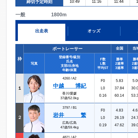
締切予定時刻
10:49
11:16
11:44
1
一般 1800m
出走表
オッズ
ボートレーサー
全国
当
登録番号/級別
枠
F数
勝率
勝
氏名
写真
L数
2連率
2連
支部/出身地
平均ST
3連率
3連
年齢/体重
4260 /
A2
F0
5.83
5.0
中越 博紀
１
L0
37.84
30.
香川/愛媛
0.16
60.14
53.
37歳/52.0kg
3797 /
B1
F0
4.83
4.6
岩井 繁
２
L0
26.19
24.
広島/広島
0.19
47.62
39.
47歳/59.4kg
4821 /
A2