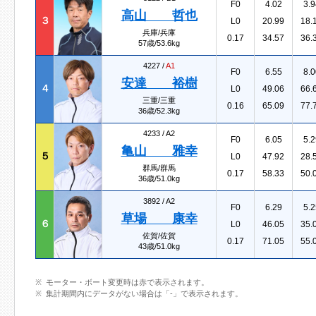
F0
4.02
3.9
高山 哲也
３
L0
20.99
18.
兵庫/兵庫
0.17
34.57
36.
57歳/53.6kg
4227 /
A1
F0
6.55
8.0
安達 裕樹
４
L0
49.06
66.
三重/三重
0.16
65.09
77.
36歳/52.3kg
4233 /
A2
F0
6.05
5.2
亀山 雅幸
５
L0
47.92
28.
群馬/群馬
0.17
58.33
50.
36歳/51.0kg
3892 /
A2
F0
6.29
5.2
草場 康幸
６
L0
46.05
35.
佐賀/佐賀
0.17
71.05
55.
43歳/51.0kg
モーター・ボート変更時は赤で表示されます。
集計期間内にデータがない場合は「-」で表示されます。