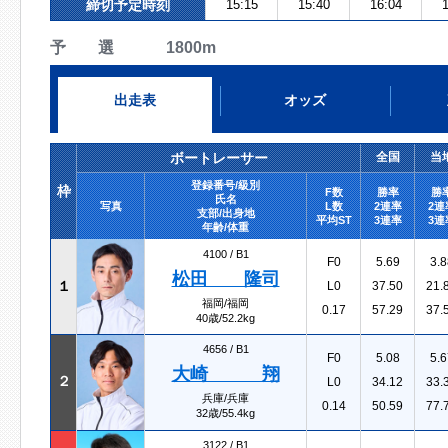
締切予定時刻
15:15
15:40
16:04
1
予 選 1800m
出走表
オッズ
ボートレーサー
全国
当
登録番号/級別
枠
F数
勝率
勝
氏名
写真
L数
2連率
2連
支部/出身地
平均ST
3連率
3連
年齢/体重
4100 /
B1
F0
5.69
3.8
松田 隆司
１
L0
37.50
21.
福岡/福岡
0.17
57.29
37.
40歳/52.2kg
4656 /
B1
F0
5.08
5.6
大崎 翔
２
L0
34.12
33.
兵庫/兵庫
0.14
50.59
77.
32歳/55.4kg
3122 /
B1