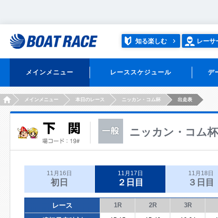
知る楽しむ
レーサ
メインメニュー
レーススケジュール
デ
HOME
メインメニュー
本日のレース
ニッカン・コム杯
出走表
ニッカン・コム杯
11月16日
11月17日
11月18日
初日
２日目
３日目
レース
1R
2R
3R