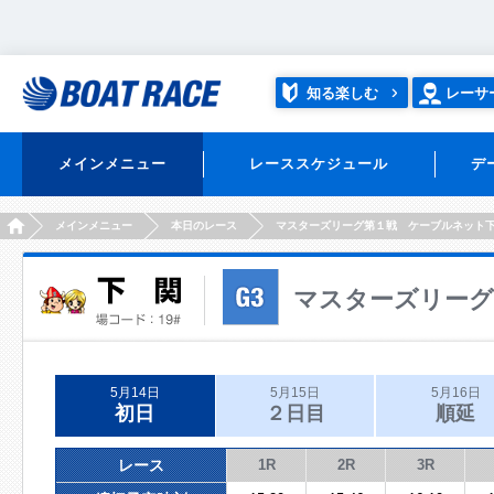
知る楽しむ
レーサ
メインメニュー
レーススケジュール
デ
HOME
メインメニュー
本日のレース
マスターズリーグ第１戦 ケーブルネット
マスターズリーグ
5月14日
5月15日
5月16日
初日
２日目
順延
レース
1R
2R
3R