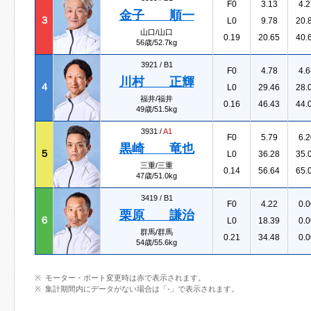
F0
3.13
4.2
金子 順一
３
L0
9.78
20.
山口/山口
0.19
20.65
40.
56歳/52.7kg
3921 /
B1
F0
4.78
4.6
川村 正輝
４
L0
29.46
28.
福井/福井
0.16
46.43
44.
49歳/51.5kg
3931 /
A1
F0
5.79
6.2
黒崎 竜也
５
L0
36.28
35.
三重/三重
0.14
56.64
65.
47歳/51.0kg
3419 /
B1
F0
4.22
0.0
栗原 謙治
６
L0
18.39
0.0
群馬/群馬
0.21
34.48
0.0
54歳/55.6kg
モーター・ボート変更時は赤で表示されます。
集計期間内にデータがない場合は「-」で表示されます。