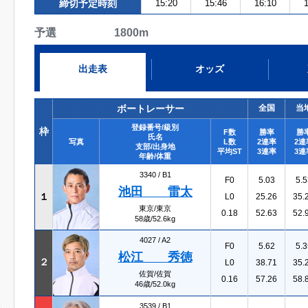
締切予定時刻
15:20
15:46
16:10
1
予選 1800m
出走表
オッズ
ボートレーサー
全国
当
登録番号/級別
枠
F数
勝率
勝
氏名
写真
L数
2連率
2連
支部/出身地
平均ST
3連率
3連
年齢/体重
3340 /
B1
F0
5.03
5.5
池田 雷太
１
L0
25.26
35.
東京/東京
0.18
52.63
52.
58歳/52.6kg
4027 /
A2
F0
5.62
5.3
松江 秀徳
２
L0
38.71
35.
佐賀/佐賀
0.16
57.26
58.
46歳/52.0kg
3539 /
B1