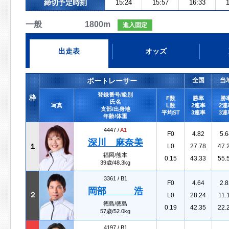
締切予定時刻
15:24
15:57
16:33
1
一般 1800m
進入固定
出走表
オッズ
ボートレーサー
全国
当
登録番号/級別
枠
F数
勝率
勝
氏名
写真
L数
2連率
2連
支部/出身地
平均ST
3連率
3連
年齢/体重
4447 /
A1
F0
4.82
5.6
深川 麻奈美
１
L0
27.78
47.
福岡/熊本
0.15
43.33
55.
39歳/48.3kg
3361 /
B1
F0
4.64
2.8
岡部 浩
２
L0
28.24
11.
徳島/徳島
0.19
42.35
22.
57歳/52.0kg
4197 /
B1