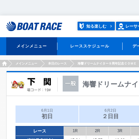
知る楽しむ
レーサ
メインメニュー
レーススケジュール
デ
HOME
メインメニュー
本日のレース
海響ドリームナイター９周年記念ＣＯＭＥ
海響ドリームナイ
6月1日
6月2日
初日
２日目
レース
1R
2R
3R