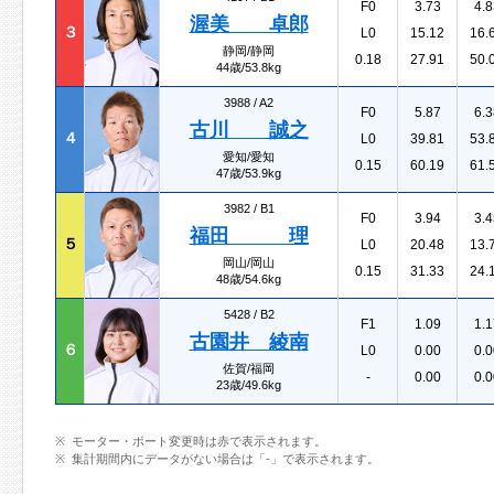
F0
3.73
4.8
渥美 卓郎
３
L0
15.12
16.
静岡/静岡
0.18
27.91
50.
44歳/53.8kg
3988 /
A2
F0
5.87
6.3
古川 誠之
４
L0
39.81
53.
愛知/愛知
0.15
60.19
61.
47歳/53.9kg
3982 /
B1
F0
3.94
3.4
福田 理
５
L0
20.48
13.
岡山/岡山
0.15
31.33
24.
48歳/54.6kg
5428 /
B2
F1
1.09
1.1
古園井 綾南
６
L0
0.00
0.0
佐賀/福岡
-
0.00
0.0
23歳/49.6kg
モーター・ボート変更時は赤で表示されます。
集計期間内にデータがない場合は「-」で表示されます。