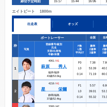
締切予定時刻
15:17
15:44
16:06
1
エイトビート 1800m
出走表
オッズ
ボートレーサー
全国
当
登録番号/級別
枠
F数
勝率
勝
氏名
写真
L数
2連率
2連
支部/出身地
平均ST
3連率
3連
年齢/体重
4061 /
A1
F0
7.38
7.8
萩原 秀人
１
L0
53.39
40.
福井/福井
0.14
71.19
80.
43歳/53.0kg
4216 /
A1
F1
5.57
6.8
星 栄爾
２
L0
39.01
53.
静岡/福島
0.14
55.32
73.
37歳/52.4kg
3300 /
A2