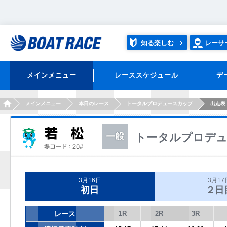
知る楽しむ
レーサ
メインメニュー
レーススケジュール
デ
HOME
メインメニュー
本日のレース
トータルプロデュースカップ
出走表
トータルプロデ
3月16日
3月17
初日
２日
レース
1R
2R
3R