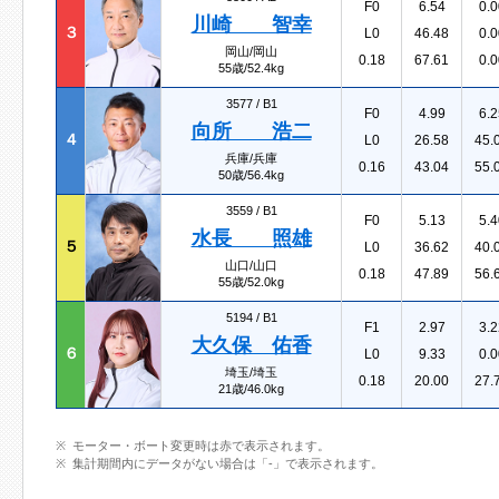
F0
6.54
0.0
川崎 智幸
３
L0
46.48
0.0
岡山/岡山
0.18
67.61
0.0
55歳/52.4kg
3577 /
B1
F0
4.99
6.2
向所 浩二
４
L0
26.58
45.
兵庫/兵庫
0.16
43.04
55.
50歳/56.4kg
3559 /
B1
F0
5.13
5.4
水長 照雄
５
L0
36.62
40.
山口/山口
0.18
47.89
56.
55歳/52.0kg
5194 /
B1
F1
2.97
3.2
大久保 佑香
６
L0
9.33
0.0
埼玉/埼玉
0.18
20.00
27.
21歳/46.0kg
モーター・ボート変更時は赤で表示されます。
集計期間内にデータがない場合は「-」で表示されます。