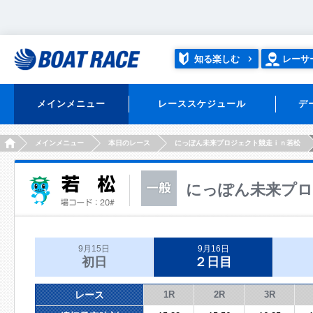
知る楽しむ
レーサ
メインメニュー
レーススケジュール
デ
HOME
メインメニュー
本日のレース
にっぽん未来プロジェクト競走ｉｎ若松
にっぽん未来プロ
9月15日
9月16日
初日
２日目
レース
1R
2R
3R