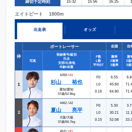
締切予定時刻
15:32
15:56
16:25
1
エイトビート 1800m
出走表
オッズ
ボートレーサー
全国
当
登録番号/級別
枠
F数
勝率
勝
氏名
写真
L数
2連率
2連
支部/出身地
平均ST
3連率
3連
年齢/体重
4269 /
A1
F0
6.55
6.8
杉山 裕也
１
L0
45.60
71.
愛知/愛知
0.16
64.80
71.
37歳/52.8kg
4462 /
A2
F0
5.30
3.7
夏山 亮平
２
L0
30.21
11.
大阪/大阪
0.15
52.08
33.
37歳/56.7kg
4531 /
A1