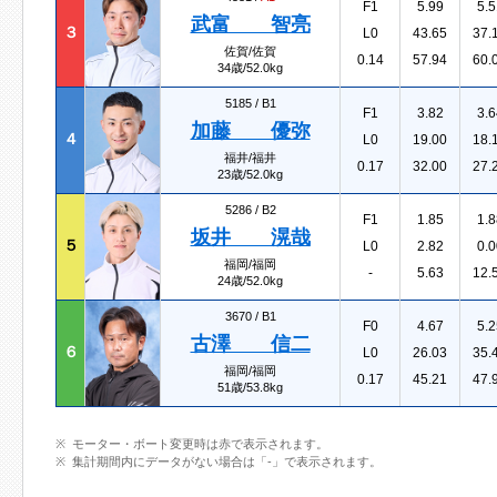
F1
5.99
5.5
武富 智亮
３
L0
43.65
37.
佐賀/佐賀
0.14
57.94
60.
34歳/52.0kg
5185 /
B1
F1
3.82
3.6
加藤 優弥
４
L0
19.00
18.
福井/福井
0.17
32.00
27.
23歳/52.0kg
5286 /
B2
F1
1.85
1.8
坂井 滉哉
５
L0
2.82
0.0
福岡/福岡
-
5.63
12.
24歳/52.0kg
3670 /
B1
F0
4.67
5.2
古澤 信二
６
L0
26.03
35.
福岡/福岡
0.17
45.21
47.
51歳/53.8kg
モーター・ボート変更時は赤で表示されます。
集計期間内にデータがない場合は「-」で表示されます。