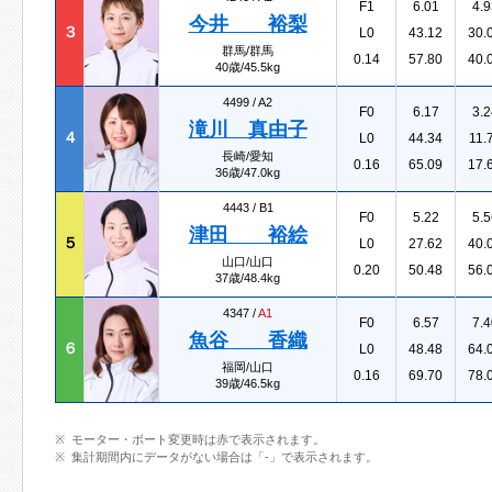
F1
6.01
4.9
今井 裕梨
３
L0
43.12
30.
群馬/群馬
0.14
57.80
40.
40歳/45.5kg
4499 /
A2
F0
6.17
3.2
滝川 真由子
４
L0
44.34
11.
長崎/愛知
0.16
65.09
17.
36歳/47.0kg
4443 /
B1
F0
5.22
5.5
津田 裕絵
５
L0
27.62
40.
山口/山口
0.20
50.48
56.
37歳/48.4kg
4347 /
A1
F0
6.57
7.4
魚谷 香織
６
L0
48.48
64.
福岡/山口
0.16
69.70
78.
39歳/46.5kg
モーター・ボート変更時は赤で表示されます。
集計期間内にデータがない場合は「-」で表示されます。