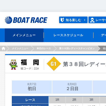
知る楽しむ
レーサ
メインメニュー
レーススケジュール
デ
HOME
メインメニュー
本日のレース
第３８回レディースチャンピオン
出
第３８回レディー
8月7日
8月8日
初日
２日目
レース
1R
2R
3R