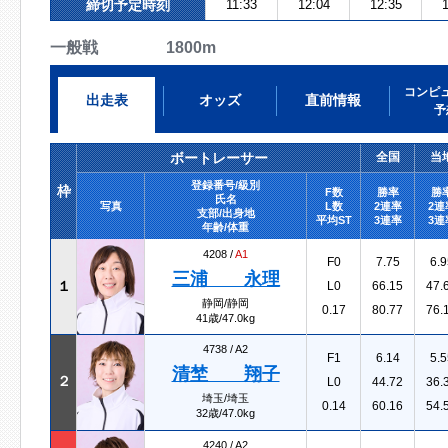
締切予定時刻
11:33
12:04
12:35
1
一般戦 1800m
コンピ
出走表
オッズ
直前情報
予
ボートレーサー
全国
当
登録番号/級別
枠
F数
勝率
勝
氏名
写真
L数
2連率
2連
支部/出身地
平均ST
3連率
3連
年齢/体重
4208 /
A1
F0
7.75
6.9
三浦 永理
１
L0
66.15
47.
静岡/静岡
0.17
80.77
76.
41歳/47.0kg
4738 /
A2
F1
6.14
5.5
清埜 翔子
２
L0
44.72
36.
埼玉/埼玉
0.14
60.16
54.
32歳/47.0kg
4240 /
A2