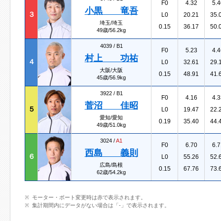
F0
4.32
5.4
小黒 竜吾
３
L0
20.21
35.
埼玉/埼玉
0.15
36.17
50.
49歳/56.2kg
4039 /
B1
F0
5.23
4.4
村上 功祐
４
L0
32.61
29.
大阪/大阪
0.15
48.91
41.
45歳/56.9kg
3922 /
B1
F0
4.16
4.3
菅沼 佳昭
５
L0
19.47
22.
愛知/愛知
0.19
35.40
44.
49歳/51.0kg
3024 /
A1
F0
6.70
6.7
西島 義則
６
L0
55.26
52.
広島/島根
0.15
67.76
73.
62歳/54.2kg
モーター・ボート変更時は赤で表示されます。
集計期間内にデータがない場合は「-」で表示されます。