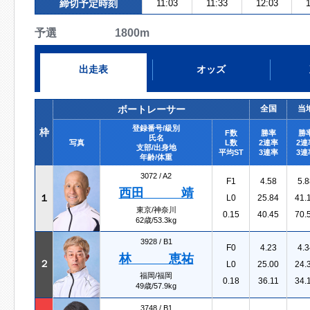
締切予定時刻
11:03
11:33
12:03
1
予選 1800m
出走表
オッズ
ボートレーサー
全国
当
登録番号/級別
枠
F数
勝率
勝
氏名
写真
L数
2連率
2連
支部/出身地
平均ST
3連率
3連
年齢/体重
3072 /
A2
F1
4.58
5.8
西田 靖
１
L0
25.84
41.
東京/神奈川
0.15
40.45
70.
62歳/53.3kg
3928 /
B1
F0
4.23
4.3
林 恵祐
２
L0
25.00
24.
福岡/福岡
0.18
36.11
34.
49歳/57.9kg
3748 /
B1