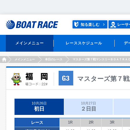
知る楽しむ
レーサ
メインメニュー
レーススケジュール
デ
HOME
メインメニュー
本日のレース
マスターズ第７戦マンスリーＢＯＡＴＲＡ
マスターズ第７戦
10月26日
10月27日
初日
２日目
レース
1R
2R
3R