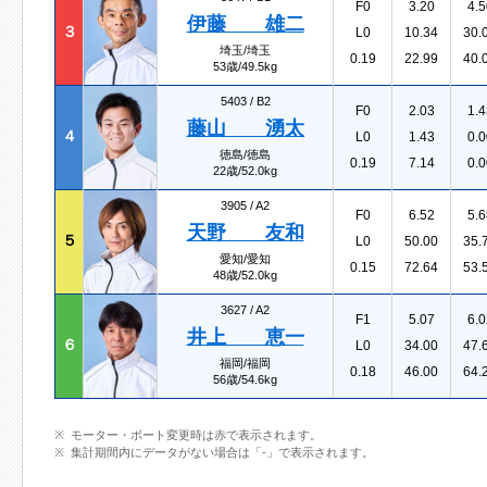
F0
3.20
4.5
伊藤 雄二
３
L0
10.34
30.
埼玉/埼玉
0.19
22.99
40.
53歳/49.5kg
5403 /
B2
F0
2.03
1.4
藤山 湧太
４
L0
1.43
0.0
徳島/徳島
0.19
7.14
0.0
22歳/52.0kg
3905 /
A2
F0
6.52
5.6
天野 友和
５
L0
50.00
35.
愛知/愛知
0.15
72.64
53.
48歳/52.0kg
3627 /
A2
F1
5.07
6.0
井上 恵一
６
L0
34.00
47.
福岡/福岡
0.18
46.00
64.
56歳/54.6kg
モーター・ボート変更時は赤で表示されます。
集計期間内にデータがない場合は「-」で表示されます。