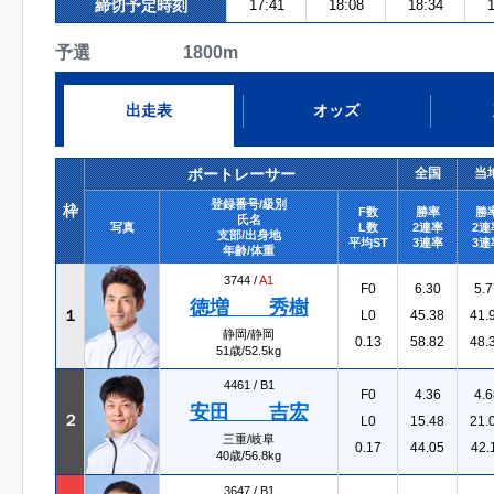
締切予定時刻
17:41
18:08
18:34
1
予選 1800m
出走表
オッズ
ボートレーサー
全国
当
登録番号/級別
枠
F数
勝率
勝
氏名
写真
L数
2連率
2連
支部/出身地
平均ST
3連率
3連
年齢/体重
3744 /
A1
F0
6.30
5.7
徳増 秀樹
１
L0
45.38
41.
静岡/静岡
0.13
58.82
48.
51歳/52.5kg
4461 /
B1
F0
4.36
4.6
安田 吉宏
２
L0
15.48
21.
三重/岐阜
0.17
44.05
42.
40歳/56.8kg
3647 /
B1