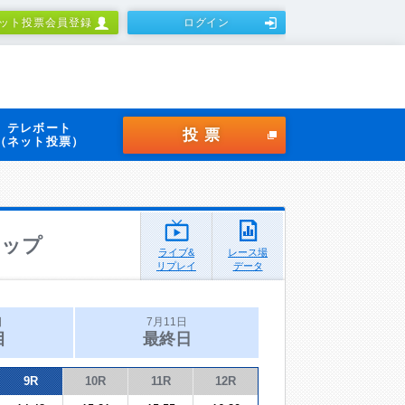
ット投票会員登録
ログイン
テレボート
投票
（ネット投票）
カップ
ライブ&
レース場
リプレイ
データ
日
7月11日
目
最終日
9R
10R
11R
12R