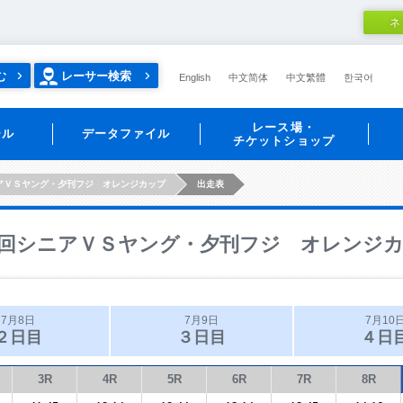
ネ
む
レーサー検索
English
中文简体
中文繁體
한국어
レース場・
ール
データファイル
チケットショップ
アＶＳヤング・夕刊フジ オレンジカップ
出走表
回シニアＶＳヤング・夕刊フジ オレンジ
7月8日
7月9日
7月10
２日目
３日目
４日
3R
4R
5R
6R
7R
8R