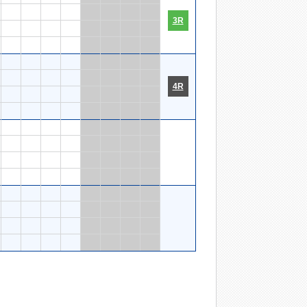
3R
4R