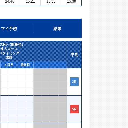
14:48
15:21
15:55
16:30
マイ予想
結果
スNo（艇番色）
進入コース
STタイミング
早見
成績
４日目
最終日
2R
5R