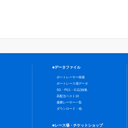
■データファイル
ボートレーサー検索
ボートレース場データ
SG・PG1・G1記録集
高配当ベスト10
優勝レーサー一覧
ダウンロード・他
■レース場・チケットショップ