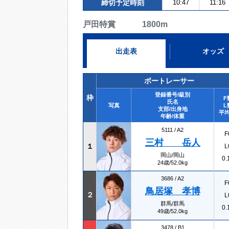
締切予定時刻
10:47
11:16
戸田特賞 1800m
出走表
オッズ
ボートレーサー
登録番号/級別
枠
F
氏名
写真
L
支部/出身地
平均
年齢/体重
5111 /
A2
F
三村 岳人
１
L
岡山/岡山
0.
24歳/52.0kg
3686 /
A2
F
鳥居塚 孝博
２
L
群馬/群馬
0.
49歳/52.0kg
3478 /
B1