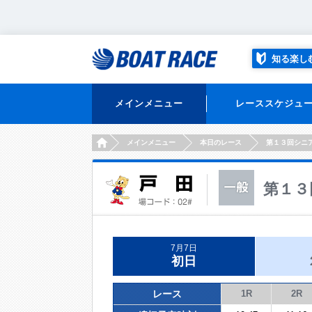
知る楽し
メインメニュー
レーススケジュ
HOME
メインメニュー
本日のレース
第１３回シニ
第１３
7月7日
初日
レース
1R
2R