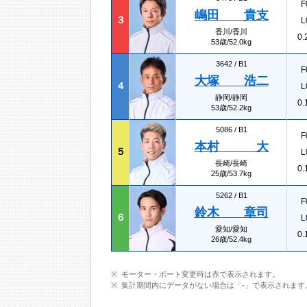
F
嶋田 貴支
３
L
香川/香川
0.
53歳/52.0kg
3642 /
B1
F
大塚 浩二
４
L
静岡/静岡
0.
53歳/52.2kg
5086 /
B1
F
本村 大
５
L
長崎/長崎
0.
25歳/53.7kg
5262 /
B1
F
鈴木 章司
６
L
愛知/愛知
0.
26歳/52.4kg
モーター・ボート変更時は赤で表示されます。
集計期間内にデータがない場合は「-」で表示されます