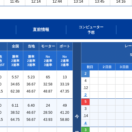
11:45
12:14
12:44
13:14
13:45
14:16
コンピューター
直前情報
予想
レー
全国
当地
モーター
ボート
数
勝率
勝率
No
No
数
2連率
2連率
2連率
2連率
ST
3連率
3連率
3連率
3連率
初日
２日目
３日目
2
0
5.57
5.23
65
13
4
0
34.65
36.67
32.58
33.19
.12
15
62.38
46.67
48.87
47.35
２
5
0
6.11
6.40
24
49
3
0
38.52
46.67
28.50
41.20
.14
今
15
64.75
56.67
43.93
58.80
４
3