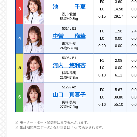
F0
3.60
0.0
池 千夏
３
L0
14.58
0.0
香川/愛媛
0.15
29.17
0.0
53歳/49.3kg
5314 /
B2
F0
1.58
2.4
中曽 瑠華
４
L0
0.00
0.0
東京/千葉
0.20
0.00
0.0
24歳/53.8kg
5306 /
B1
F1
2.08
0.0
河内 悠利杏
５
L0
0.00
0.0
群馬/群馬
0.18
6.12
0.0
21歳/47.9kg
5129 /
A2
F0
5.67
0.0
山口 真喜子
６
L0
39.80
0.0
長崎/長崎
0.16
55.10
0.0
27歳/47.2kg
モーター・ボート変更時は赤で表示されます。
集計期間内にデータがない場合は「-」で表示されます。