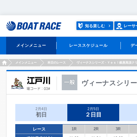
知る楽しむ
レーサ
メインメニュー
レーススケジュール
デ
HOME
メインメニュー
本日のレース
ヴィーナスシリーズ・Ｙｅｓ！銀座高須ク
ヴィーナスシリー
2月4日
2月5日
初日
２日目
レース
1R
2R
3R