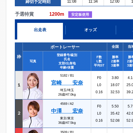
締切予定時刻
11:08
11:34
12:00
1
予選特賞
1200m
安定板使用
出走表
オッズ
ボートレーサー
全国
当
登録番号/級別
枠
F数
勝率
勝
氏名
写真
L数
2連率
2連
支部/出身地
平均ST
3連率
3連
年齢/体重
5182 /
B1
F0
3.80
4.1
宮崎 安奈
１
L0
18.07
25.
埼玉/埼玉
0.16
32.53
39.
26歳/47.0kg
4569 /
A2
F0
5.50
5.7
中澤 宏奈
２
L0
35.42
42.
東京/東京
0.16
52.08
52.
36歳/47.5kg
3509 /
B1