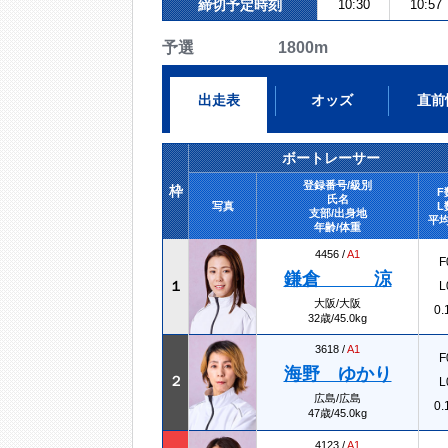
締切予定時刻
10:30
10:57
予選 1800m
出走表
オッズ
直前
ボートレーサー
登録番号/級別
枠
F
氏名
写真
L
支部/出身地
平均
年齢/体重
4456 /
A1
F
鎌倉 涼
１
L
大阪/大阪
0.
32歳/45.0kg
3618 /
A1
F
海野 ゆかり
２
L
広島/広島
0.
47歳/45.0kg
4123 /
A1