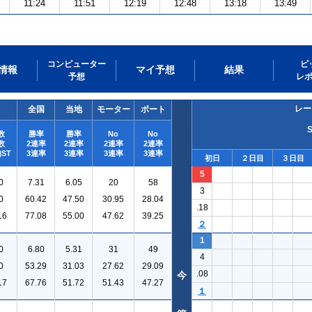
11:24
11:51
12:19
12:48
13:18
13:49
コンピューター
ピ
情報
マイ予想
結果
予想
レ
レー
全国
当地
モーター
ボート
数
勝率
勝率
No
No
数
2連率
2連率
2連率
2連率
ST
3連率
3連率
3連率
3連率
初日
２日目
３日目
5
0
7.31
6.05
20
58
3
0
60.42
47.50
30.95
28.04
.18
16
77.08
55.00
47.62
39.25
２
1
0
6.80
5.31
31
49
4
0
53.29
31.03
27.62
29.09
.08
今
17
67.76
51.72
51.43
47.27
１