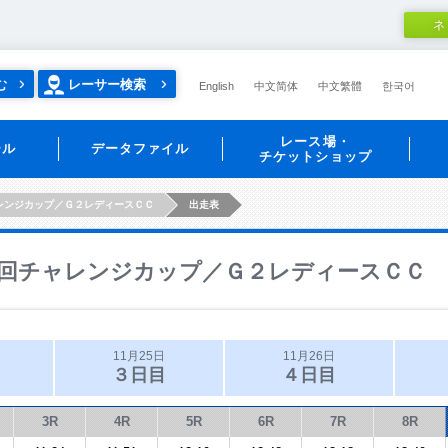
ネ
む
レーサー検索
English
中文简体
中文繁體
한국어
レース場・
ール
データファイル
チケットショップ
レンジカップ／Ｇ２レディースＣＣ
出走表
回チャレンジカップ／Ｇ２レディースＣＣ
11月25日
11月26日
３日目
４日目
3R
4R
5R
6R
7R
8R