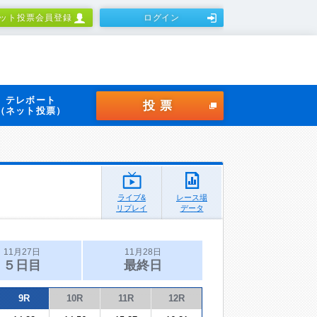
ット投票会員登録
ログイン
テレボート
投票
（ネット投票）
ライブ&
レース場
リプレイ
データ
11月27日
11月28日
５日目
最終日
9R
10R
11R
12R