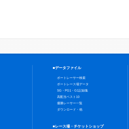
■データファイル
ボートレーサー検索
ボートレース場データ
SG・PG1・G1記録集
高配当ベスト10
優勝レーサー一覧
ダウンロード・他
■レース場・チケットショップ