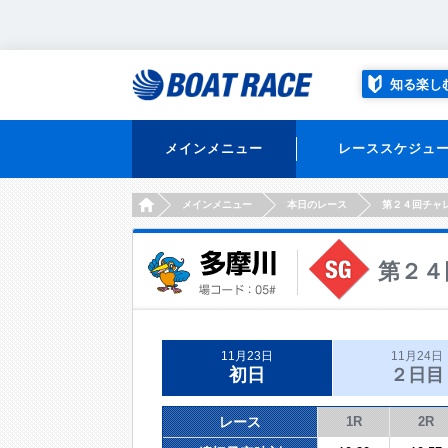
知る楽し
メインメニュー
レーススケジュ
HOME
メインメニュー
本日のレース
第２４回チャ
第２４
11月23日
11月24日
初日
２日目
レース
1R
2R