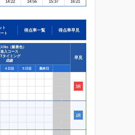
14:22
14:56
15:37
16:21
ット
得点率一覧
得点率早見
ポート
スNo（艇番色）
進入コース
STタイミング
早見
成績
４日目
５日目
最終日
5R
1R