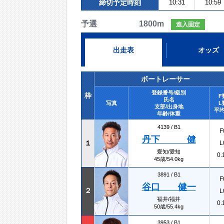
締切予定時刻
10:31
10:59
予選 1800m
進入固定
出走表
オッズ
ボートレーサー
登録番号/級別
枠
F
氏名
写真
L
支部/出身地
平均
年齢/体重
4139 /
B1
F
丹下 健
１
L
愛知/愛知
0.
45歳/54.0kg
3891 /
B1
F
谷口 健一
２
L
福井/福井
0.
50歳/55.4kg
3953 /
B1