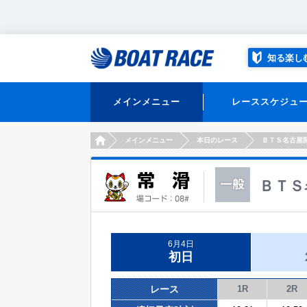
知る楽し
メインメニュー
レーススケジュ
HOME
メインメニュー
本日のレース
ＢＴＳ名古屋
ＢＴＳ
6月4日
初日
レース
1R
2R