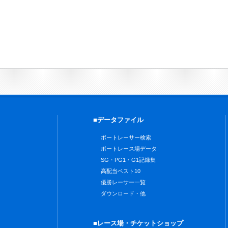
■データファイル
ボートレーサー検索
ボートレース場データ
SG・PG1・G1記録集
高配当ベスト10
優勝レーサー一覧
ダウンロード・他
■レース場・チケットショップ