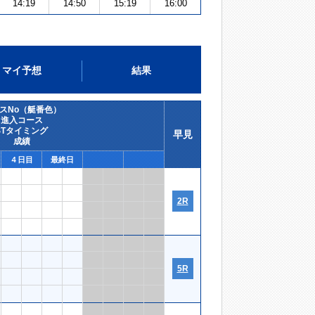
14:19
14:50
15:19
16:00
マイ予想
結果
スNo（艇番色）
進入コース
STタイミング
早見
成績
４日目
最終日
2R
5R