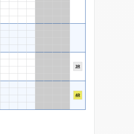
3R
4R