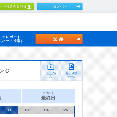
ット投票会員登録
ログイン
テレボート
投票
（ネット投票）
ンＣ
ライブ&
レース場
リプレイ
データ
6月8日
目
最終日
9R
10R
11R
12R