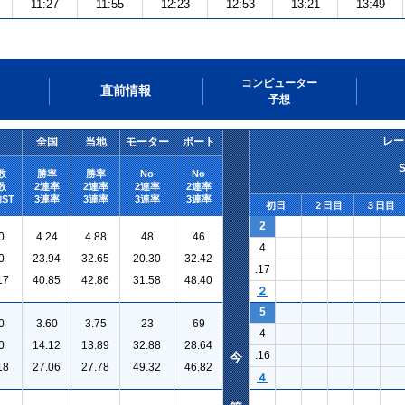
11:27
11:55
12:23
12:53
13:21
13:49
コンピューター
直前情報
予想
レー
全国
当地
モーター
ボート
数
勝率
勝率
No
No
数
2連率
2連率
2連率
2連率
ST
3連率
3連率
3連率
3連率
初日
２日目
３日目
2
0
4.24
4.88
48
46
4
0
23.94
32.65
20.30
32.42
.17
17
40.85
42.86
31.58
48.40
２
5
0
3.60
3.75
23
69
4
0
14.12
13.89
32.88
28.64
.16
今
18
27.06
27.78
49.32
46.82
４