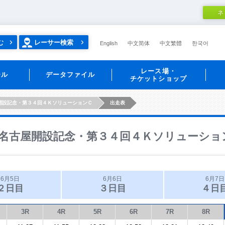
ネ
む
レーサー検索
English
中文简体
中文繁體
한국어
レース場・
ール
データファイル
チケットショップ
開設記念・第３４回４ＫソリューションＣ
出走表
名古屋開設記念・第３４回４Ｋソリューショ
6月5日
6月6日
6月7日
２日目
３日目
４日
3R
4R
5R
6R
7R
8R