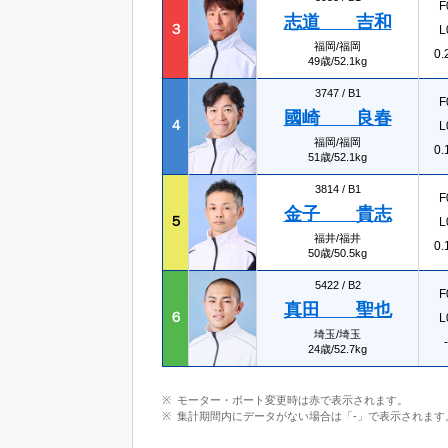
F
志道 吉和
３
L
福岡/福岡
0.
49歳/52.1kg
3747 /
B1
F
國崎 良春
４
L
福岡/福岡
0.
51歳/52.1kg
3814 /
B1
F
金子 貴志
５
L
福井/福井
0.
50歳/50.5kg
5422 /
B2
F
真田 聖也
６
L
埼玉/埼玉
-
24歳/52.7kg
モーター・ボート変更時は赤で表示されます。
集計期間内にデータがない場合は「-」で表示されます