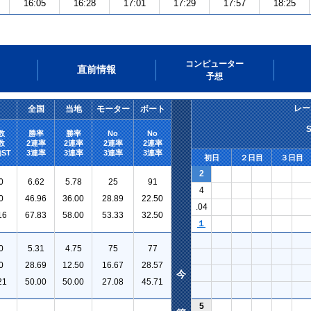
16:05
16:28
17:01
17:29
17:57
18:25
コンピューター
直前情報
予想
レー
全国
当地
モーター
ボート
数
勝率
勝率
No
No
数
2連率
2連率
2連率
2連率
ST
3連率
3連率
3連率
3連率
初日
２日目
３日目
2
0
6.62
5.78
25
91
4
0
46.96
36.00
28.89
22.50
.04
16
67.83
58.00
53.33
32.50
１
0
5.31
4.75
75
77
0
28.69
12.50
16.67
28.57
今
21
50.00
50.00
27.08
45.71
5