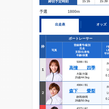
締切予定時刻
15:16
15:39
予選 1800m
出走表
オッズ
ボートレーサー
登録番号/級別
枠
F
氏名
写真
L
支部/出身地
平均
年齢/体重
5088 /
B1
F
高憧 四季
１
L
大阪/大阪
0.
25歳/44.5kg
4984 /
B1
F
森下 愛梨
２
L
静岡/静岡
0.
28歳/50.0kg
4373 /
A2