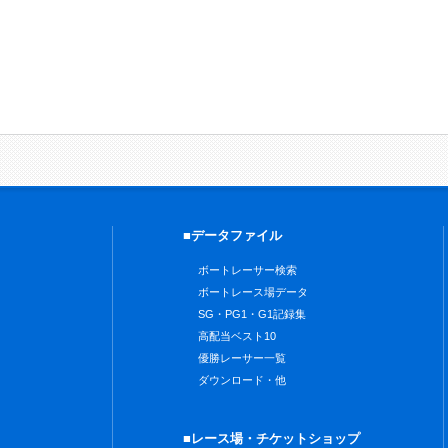
■データファイル
ボートレーサー検索
ボートレース場データ
SG・PG1・G1記録集
高配当ベスト10
優勝レーサー一覧
ダウンロード・他
■レース場・チケットショップ