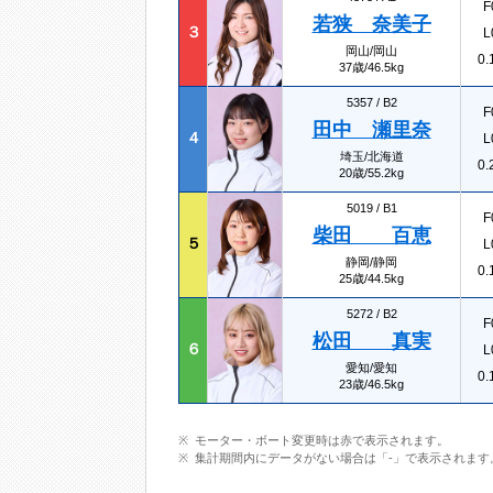
F
若狭 奈美子
３
L
岡山/岡山
0.
37歳/46.5kg
5357 /
B2
F
田中 瀬里奈
４
L
埼玉/北海道
0.
20歳/55.2kg
5019 /
B1
F
柴田 百恵
５
L
静岡/静岡
0.
25歳/44.5kg
5272 /
B2
F
松田 真実
６
L
愛知/愛知
0.
23歳/46.5kg
モーター・ボート変更時は赤で表示されます。
集計期間内にデータがない場合は「-」で表示されます