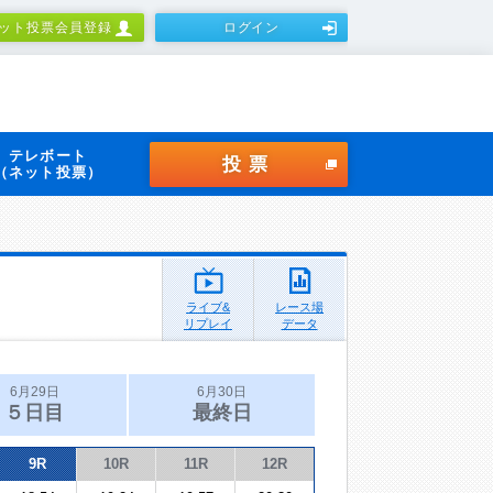
ット投票会員登録
ログイン
テレボート
投票
（ネット投票）
ライブ&
レース場
リプレイ
データ
6月29日
6月30日
５日目
最終日
9R
10R
11R
12R