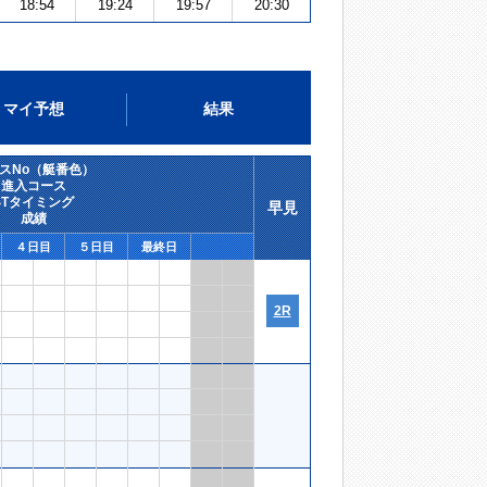
18:54
19:24
19:57
20:30
マイ予想
結果
スNo（艇番色）
進入コース
STタイミング
早見
成績
４日目
５日目
最終日
2R