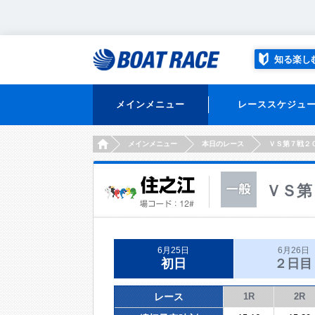
知る楽し
メインメニュー
レーススケジュ
HOME
メインメニュー
本日のレース
ＶＳ第７戦２
ＶＳ第
6月25日
6月26日
初日
２日目
レース
1R
2R