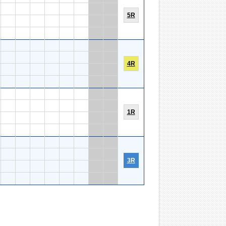
5R
4R
1R
3R