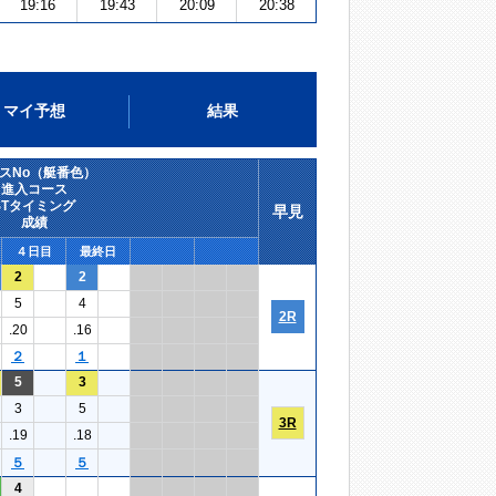
19:16
19:43
20:09
20:38
マイ予想
結果
スNo（艇番色）
進入コース
STタイミング
早見
成績
４日目
最終日
2
2
5
4
2R
.20
.16
２
１
5
3
3
5
3R
.19
.18
５
５
4