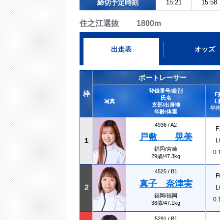
締切予定時刻
15:21
15:58
住之江選抜 1800m
出走表
オッズ
ボートレーサー
登録番号/級別
枠
F
氏名
写真
L
支部/出身地
平均
年齢/体重
4936 /
A2
F
戸敷 晃美
１
L
福岡/宮崎
0.
29歳/47.3kg
4525 /
B1
F
真子 奈津実
２
L
福岡/福岡
0.
38歳/47.1kg
5291 /
B1