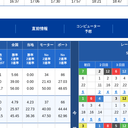
16:37
17:06
17:30
17:57
18:21
18:47
コンピューター
直前情報
予想
レー
全国
当地
モーター
ボート
数
勝率
勝率
No
No
数
2連率
2連率
2連率
2連率
ST
3連率
3連率
3連率
3連率
初日
２日目
３日目
7
2
12
6
12
1
5.66
0.00
34
86
6
1
2
3
4
0
39.00
0.00
21.43
27.03
.22
.11
.16
.22
.22
17
56.00
0.00
50.00
48.65
５
２
４
６
３
1
6
4
3
12
0
4.79
4.23
37
66
6
3
4
1
5
0
25.97
22.73
40.00
44.44
.18
.16
.14
.22
.17
今
15
45.45
36.36
47.50
62.96
４
５
６
５
２
3
1
8
5
12