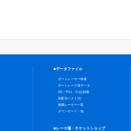
■データファイル
ボートレーサー検索
ボートレース場データ
SG・PG1・G1記録集
高配当ベスト10
優勝レーサー一覧
ダウンロード・他
■レース場・チケットショップ