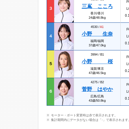
F
三嶌 こころ
３
L
香川/香川
0.
24歳/48.8kg
4530 /
A1
F
小野 生奈
４
L
福岡/福岡
0.
37歳/47.0kg
3994 /
B1
F
小野 桜
５
L
滋賀/東京
0.
47歳/46.5kg
4275 /
B2
F
菅野 はやか
６
L
広島/広島
0.
43歳/50.8kg
モーター・ボート変更時は赤で表示されます。
集計期間内にデータがない場合は「-」で表示されます