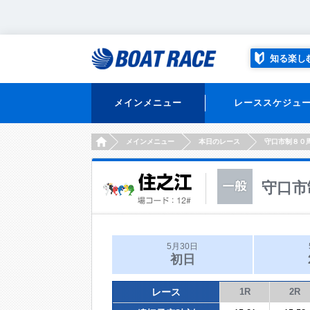
知る楽し
メインメニュー
レーススケジュ
HOME
メインメニュー
本日のレース
守口市制８０
守口市
5月30日
初日
レース
1R
2R