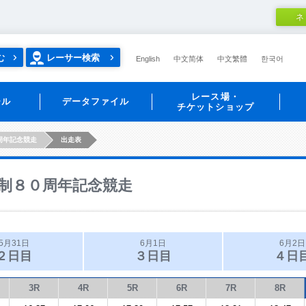
ネ
む
レーサー検索
English
中文简体
中文繁體
한국어
レース場・
ール
データファイル
チケットショップ
周年記念競走
出走表
制８０周年記念競走
5月31日
6月1日
6月2日
２日目
３日目
４日
3R
4R
5R
6R
7R
8R