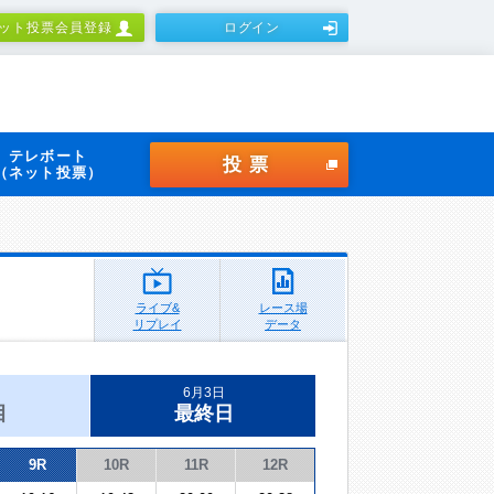
ット投票会員登録
ログイン
テレボート
投票
（ネット投票）
ライブ&
レース場
リプレイ
データ
6月3日
目
最終日
9R
10R
11R
12R