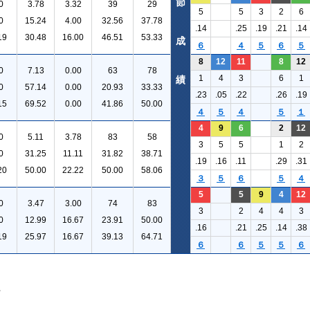
節
0
3.78
3.32
39
29
5
5
3
2
6
0
15.24
4.00
32.56
37.78
.14
.25
.19
.21
.14
19
30.48
16.00
46.51
53.33
成
６
４
５
６
５
8
12
11
8
12
0
7.13
0.00
63
78
1
4
3
6
1
績
0
57.14
0.00
20.93
33.33
.23
.05
.22
.26
.19
15
69.52
0.00
41.86
50.00
４
５
４
５
１
4
9
6
2
12
0
5.11
3.78
83
58
3
5
5
1
2
0
31.25
11.11
31.82
38.71
.19
.16
.11
.29
.31
20
50.00
22.22
50.00
58.06
３
５
６
５
４
5
5
9
4
12
0
3.47
3.00
74
83
3
2
4
4
3
0
12.99
16.67
23.91
50.00
.16
.21
.25
.14
.38
19
25.97
16.67
39.13
64.71
６
６
５
５
６
。