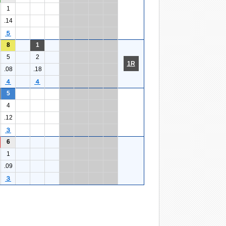
1
.14
５
8
1
5
2
1R
.08
.18
４
４
5
4
.12
３
6
1
.09
３