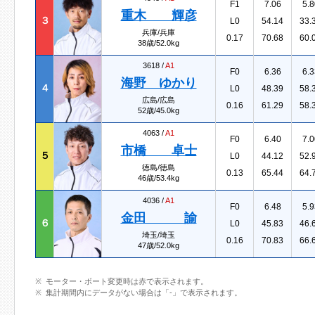
F1
7.06
5.8
重木 輝彦
３
L0
54.14
33.
兵庫/兵庫
0.17
70.68
60.
38歳/52.0kg
3618 /
A1
F0
6.36
6.3
海野 ゆかり
４
L0
48.39
58.
広島/広島
0.16
61.29
58.
52歳/45.0kg
4063 /
A1
F0
6.40
7.0
市橋 卓士
５
L0
44.12
52.
徳島/徳島
0.13
65.44
64.
46歳/53.4kg
4036 /
A1
F0
6.48
5.9
金田 諭
６
L0
45.83
46.
埼玉/埼玉
0.16
70.83
66.
47歳/52.0kg
モーター・ボート変更時は赤で表示されます。
集計期間内にデータがない場合は「-」で表示されます。