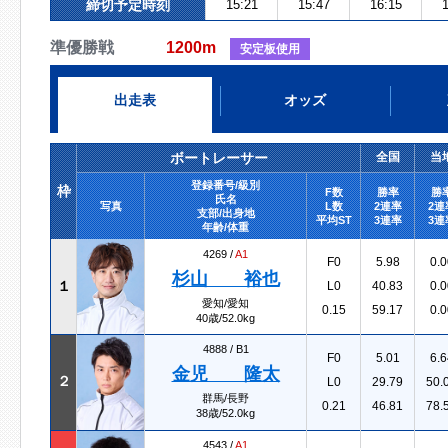
締切予定時刻
15:21
15:47
16:15
1
準優勝戦
1200m
安定板使用
出走表
オッズ
ボートレーサー
全国
当
登録番号/級別
枠
F数
勝率
勝
氏名
写真
L数
2連率
2連
支部/出身地
平均ST
3連率
3連
年齢/体重
4269 /
A1
F0
5.98
0.0
杉山 裕也
１
L0
40.83
0.0
愛知/愛知
0.15
59.17
0.0
40歳/52.0kg
4888 /
B1
F0
5.01
6.6
金児 隆太
２
L0
29.79
50.
群馬/長野
0.21
46.81
78.
38歳/52.0kg
4543 /
A1