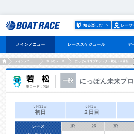
知る楽しむ
レーサ
メインメニュー
レーススケジュール
デ
HOME
メインメニュー
本日のレース
にっぽん未来プロジェクト競走ｉｎ若松
にっぽん未来プロ
5月31日
6月1日
初日
２日目
レース
1R
2R
3R