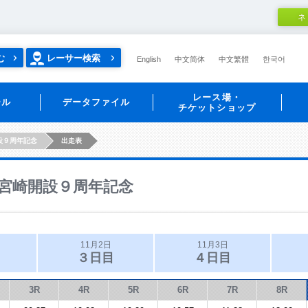
ネ
む
レーサー検索
English
中文简体
中文繁體
한국어
レース場・
ール
データファイル
チケットショップ
設９周年記念
出走表
宮崎開設９周年記念
11月2日
11月3日
３日目
４日目
3R
4R
5R
6R
7R
8R