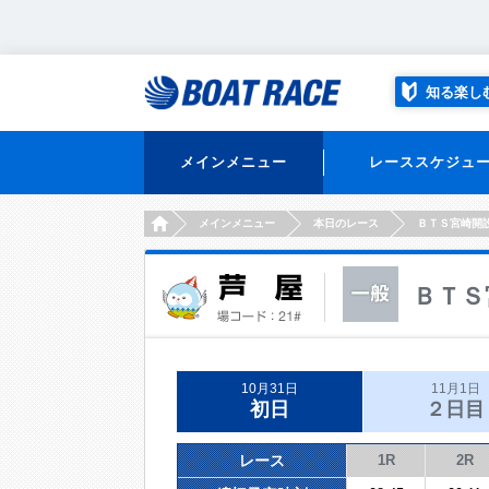
知る楽し
メインメニュー
レーススケジュ
HOME
メインメニュー
本日のレース
ＢＴＳ宮崎開
ＢＴＳ
10月31日
11月1日
初日
２日目
レース
1R
2R