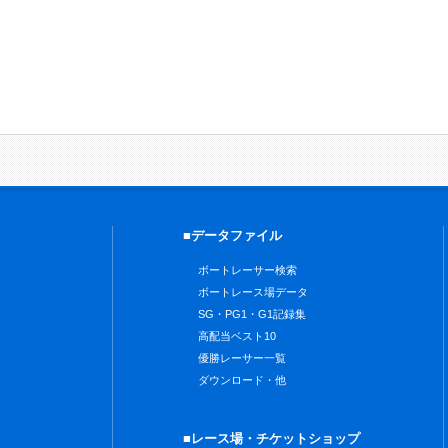
■データファイル
ボートレーサー検索
ボートレース場データ
SG・PG1・G1記録集
高配当ベスト10
優勝レーサー一覧
ダウンロード・他
■レース場・チケットショップ