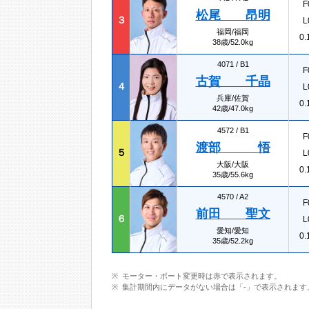
F
松尾 昂明
３
L
福岡/福岡
0.
38歳/52.0kg
4071 /
B1
F
古賀 千晶
４
L
兵庫/佐賀
0.
42歳/47.0kg
4572 /
B1
F
渡部 悟
５
L
大阪/大阪
0.
35歳/55.6kg
4570 /
A2
F
前田 聖文
６
L
愛知/愛知
0.
35歳/52.2kg
モーター・ボート変更時は赤で表示されます。
集計期間内にデータがない場合は「-」で表示されます