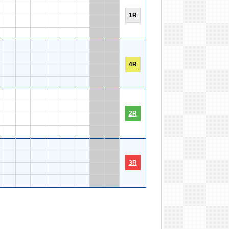
1R
4R
2R
3R