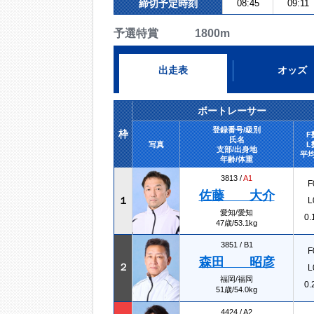
締切予定時刻
08:45
09:11
予選特賞 1800m
出走表
オッズ
ボートレーサー
登録番号/級別
枠
F
氏名
写真
L
支部/出身地
平均
年齢/体重
3813 /
A1
F
佐藤 大介
１
L
愛知/愛知
0.
47歳/53.1kg
3851 /
B1
F
森田 昭彦
２
L
福岡/福岡
0.
51歳/54.0kg
4424 /
A2