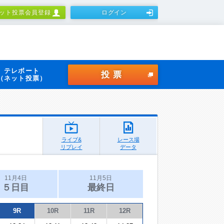
ット投票会員登録
ログイン
テレボート
投票
（ネット投票）
ライブ&
レース場
リプレイ
データ
11月4日
11月5日
５日目
最終日
9R
10R
11R
12R