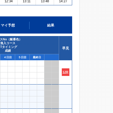
12:34
13:11
13:48
14:27
マイ予想
結果
スNo（艇番色）
進入コース
STタイミング
早見
成績
４日目
５日目
最終日
12R