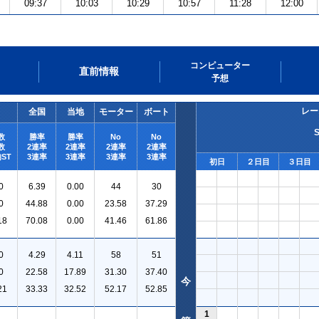
09:37
10:03
10:29
10:57
11:28
12:00
コンピューター
直前情報
予想
レー
全国
当地
モーター
ボート
数
勝率
勝率
No
No
数
2連率
2連率
2連率
2連率
ST
3連率
3連率
3連率
3連率
初日
２日目
３日目
0
6.39
0.00
44
30
0
44.88
0.00
23.58
37.29
18
70.08
0.00
41.46
61.86
0
4.29
4.11
58
51
0
22.58
17.89
31.30
37.40
今
21
33.33
32.52
52.17
52.85
1