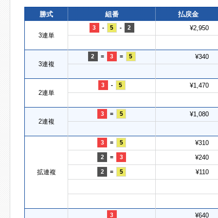
勝式
組番
払戻金
3
-
5
-
2
¥2,950
3連単
2
=
3
=
5
¥340
3連複
3
-
5
¥1,470
2連単
3
=
5
¥1,080
2連複
3
=
5
¥310
2
=
3
¥240
拡連複
2
=
5
¥110
3
¥640