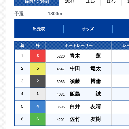
締切予定時刻
10:47
11:16
11:45
1
予選 1800m
出走表
オッズ
着
枠
ボートレーサー
レ
青木 蓮
１
3
5220
中田 竜太
２
5
4547
須藤 博倫
３
2
3983
飯島 誠
４
1
4031
白井 友晴
５
4
3696
佐竹 友樹
６
6
4201