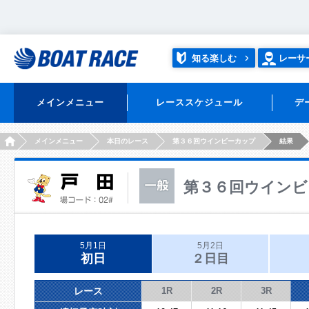
知る楽しむ
レーサ
メインメニュー
レーススケジュール
デ
HOME
メインメニュー
本日のレース
第３６回ウインビーカップ
結果
第３６回ウインビ
5月1日
5月2日
初日
２日目
レース
1R
2R
3R