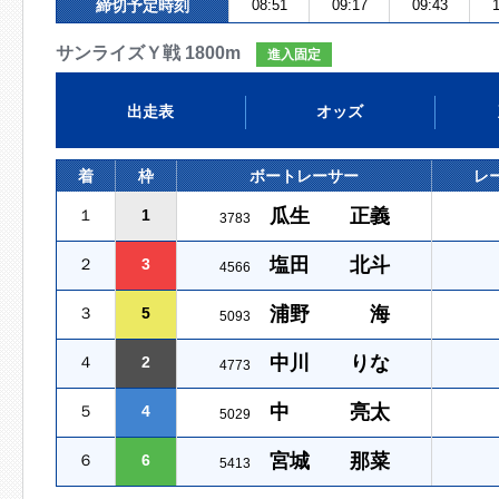
締切予定時刻
08:51
09:17
09:43
1
サンライズＹ戦 1800m
進入固定
出走表
オッズ
着
枠
ボートレーサー
レ
瓜生 正義
１
1
3783
塩田 北斗
２
3
4566
浦野 海
３
5
5093
中川 りな
４
2
4773
中 亮太
５
4
5029
宮城 那菜
６
6
5413