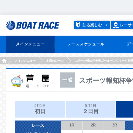
知る楽しむ
レーサ
メインメニュー
レーススケジュール
デ
HOME
メインメニュー
本日のレース
スポーツ報知杯争奪ゴールデンウィーク特
スポーツ報知杯争
5月1日
5月2日
初日
２日目
レース
1R
2R
3R