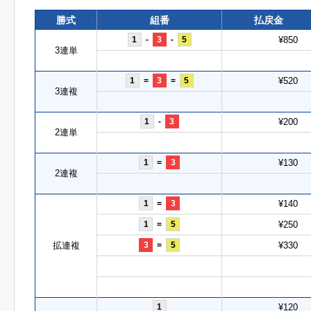
勝式
組番
払戻金
1
-
3
-
5
¥850
3連単
1
=
3
=
5
¥520
3連複
1
-
3
¥200
2連単
1
=
3
¥130
2連複
1
=
3
¥140
1
=
5
¥250
拡連複
3
=
5
¥330
1
¥120