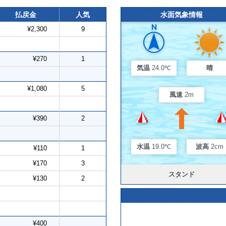
払戻金
人気
水面気象情報
¥2,300
9
¥270
1
気温
24.0℃
晴
¥1,080
5
風速
2m
¥390
2
水温
19.0℃
波高
2cm
¥110
1
¥170
3
スタンド
¥130
2
¥400