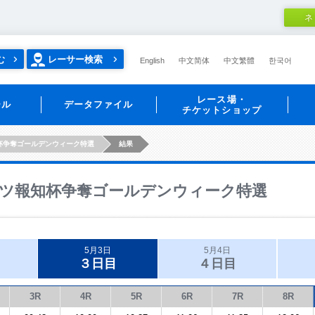
ネ
む
レーサー検索
English
中文简体
中文繁體
한국어
レース場・
ール
データファイル
チケットショップ
杯争奪ゴールデンウィーク特選
結果
ツ報知杯争奪ゴールデンウィーク特選
5月3日
5月4日
３日目
４日目
3R
4R
5R
6R
7R
8R