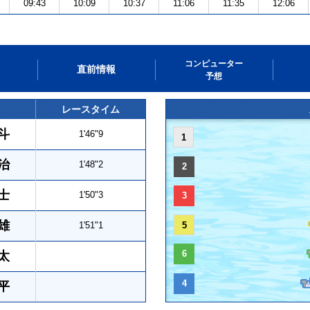
09:43
10:09
10:37
11:06
11:35
12:06
コンピューター
直前情報
予想
レースタイム
斗
1'46"9
1
治
1'48"2
2
士
1'50"3
3
雄
1'51"1
5
6
太
4
平