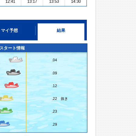
12:41
13:17
13:53
14:30
マイ予想
結果
スタート情報
.04
.09
.12
.22 抜き
.23
.29