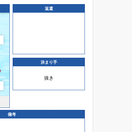
返還
決まり手
抜き
備考