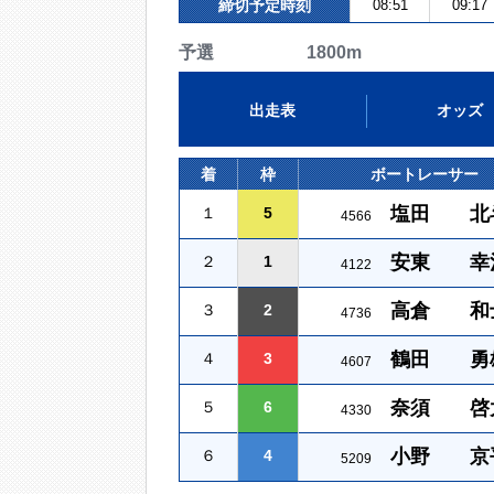
締切予定時刻
08:51
09:17
予選 1800m
出走表
オッズ
着
枠
ボートレーサー
塩田 北
１
5
4566
安東 幸
２
1
4122
高倉 和
３
2
4736
鶴田 勇
４
3
4607
奈須 啓
５
6
4330
小野 京
６
4
5209