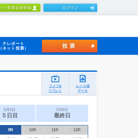
ット投票会員登録
ログイン
テレボート
投票
（ネット投票）
ライブ&
レース場
リプレイ
データ
5月5日
5月6日
５日目
最終日
9R
10R
11R
12R