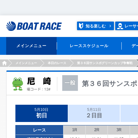
知る楽しむ
レーサ
メインメニュー
レーススケジュール
デ
HOME
メインメニュー
本日のレース
第３６回サンスポグリーンカップ争奪戦
第３６回サンスポ
5月10日
5月11日
初日
２日目
レース
1R
2R
3R