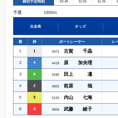
締切予定時刻
10:34
11:01
11:25
予選 1800m
出走表
オッズ
着
枠
ボートレーサー
レ
古賀 千晶
１
1
4071
原 加央理
２
4
4419
田上 凜
３
6
5295
前原 哉
４
2
4853
内山 七海
５
5
5155
武藤 綾子
６
3
3604