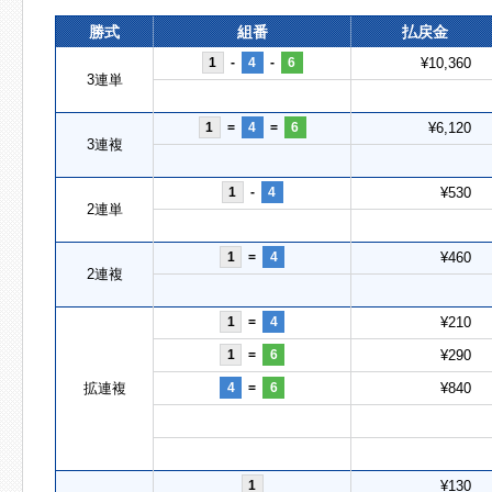
勝式
組番
払戻金
1
-
4
-
6
¥10,360
3連単
1
=
4
=
6
¥6,120
3連複
1
-
4
¥530
2連単
1
=
4
¥460
2連複
1
=
4
¥210
1
=
6
¥290
拡連複
4
=
6
¥840
1
¥130