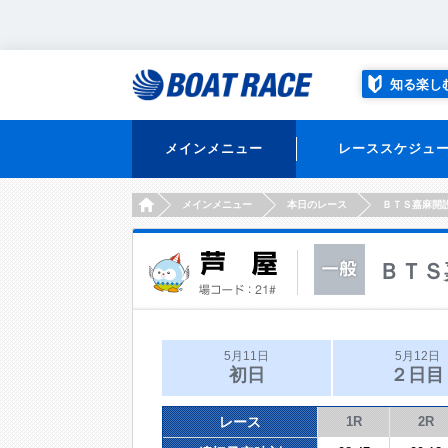
知る楽し
メインメニュー
レーススケジュ
HOME
メインメニュー
本日のレース
ＢＴＳ嘉麻開
ＢＴＳ
5月11日
5月12日
初日
２日目
レース
1R
2R