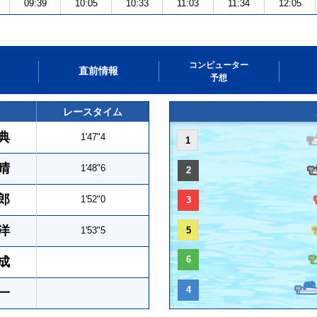
09:39
10:05
10:33
11:03
11:34
12:05
コンピューター
直前情報
予想
レースタイム
典
1'47"4
1
晴
1'48"6
2
郎
1'52"0
3
洋
1'53"5
5
6
成
4
一