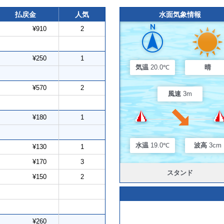
払戻金
人気
水面気象情報
¥910
2
¥250
1
気温
20.0℃
晴
¥570
2
風速
3m
¥180
1
水温
19.0℃
波高
3cm
¥130
1
¥170
3
スタンド
¥150
2
¥260