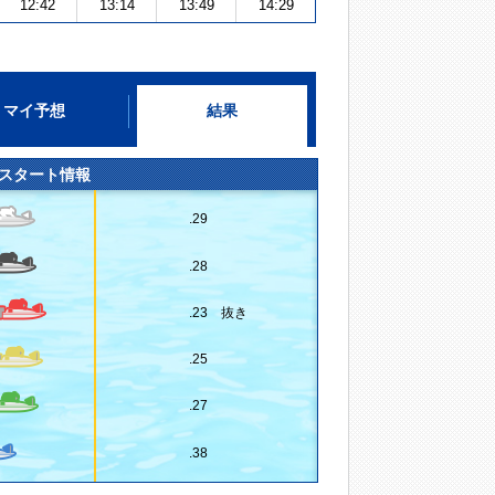
12:42
13:14
13:49
14:29
マイ予想
結果
スタート情報
.29
.28
.23 抜き
.25
.27
.38