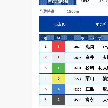
締切予定時刻
08:47
09:13
予選特賞 1800m
出走表
オッズ
着
枠
ボートレーサー
丸岡 正
１
3
4042
白井 友
２
1
3696
松崎 祐太
３
6
4451
栗山 繁
４
5
3224
庄島 潤
５
4
5375
富永 大
６
2
4555