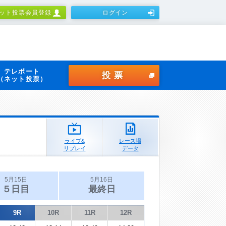
ット投票会員登録
ログイン
テレボート
投票
（ネット投票）
ライブ&
レース場
リプレイ
データ
5月15日
5月16日
５日目
最終日
9R
10R
11R
12R