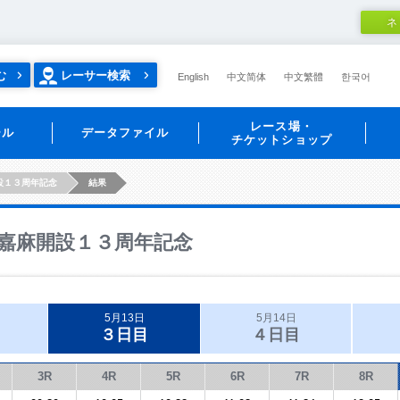
ネ
む
レーサー検索
English
中文简体
中文繁體
한국어
レース場・
ール
データファイル
チケットショップ
設１３周年記念
結果
嘉麻開設１３周年記念
5月13日
5月14日
３日目
４日目
3R
4R
5R
6R
7R
8R