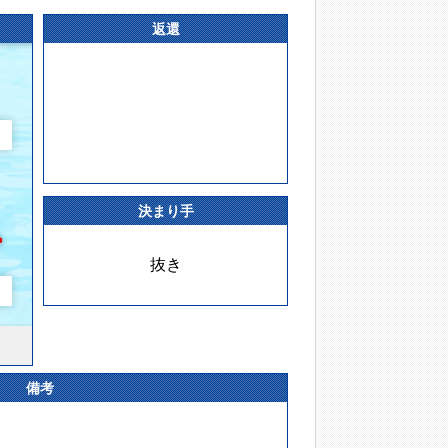
返還
決まり手
抜き
備考