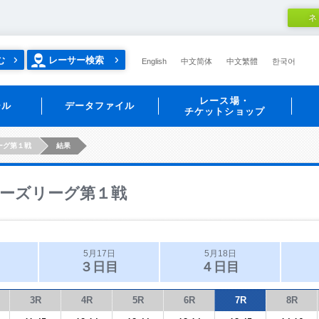
ネ
む
レーサー検索
English
中文简体
中文繁體
한국어
レース場・
ール
データファイル
チケットショップ
ーグ第１戦
結果
ーズリーグ第１戦
5月17日
5月18日
３日目
４日目
3R
4R
5R
6R
7R
8R