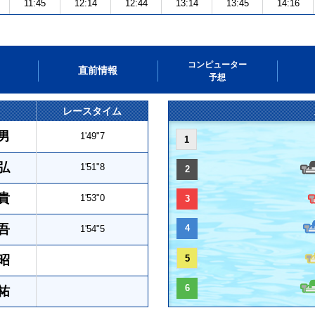
11:45
12:14
12:44
13:14
13:45
14:16
コンピューター
直前情報
予想
レースタイム
男
1'49"7
1
弘
1'51"8
2
貴
1'53"0
3
吾
4
1'54"5
昭
5
6
祐