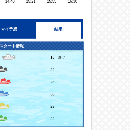
14:48
15:21
15:55
16:30
マイ予想
結果
スタート情報
.16 逃げ
.32
.26
.30
.28
.32