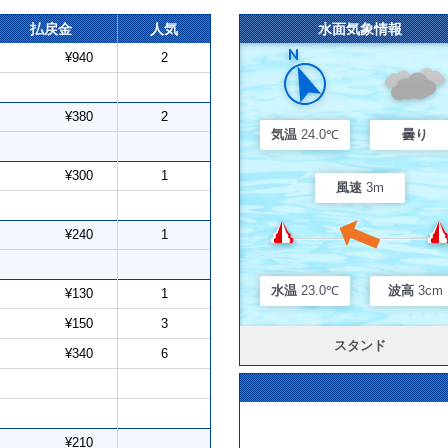
払戻金
人気
水面気象情報
¥940
2
¥380
2
気温
24.0℃
曇り
¥300
1
風速
3m
¥240
1
水温
23.0℃
波高
3cm
¥130
1
¥150
3
スタンド
¥340
6
¥210