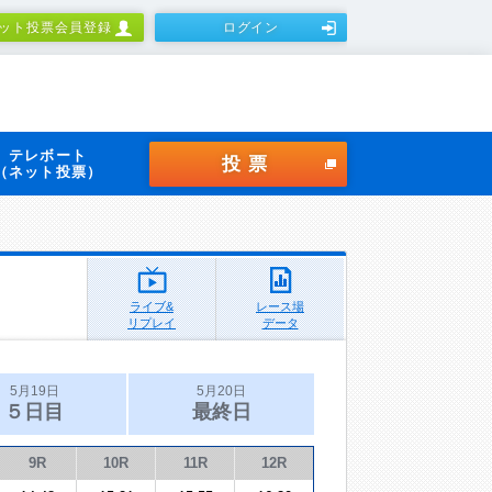
ット投票会員登録
ログイン
テレボート
投票
（ネット投票）
ライブ&
レース場
リプレイ
データ
5月19日
5月20日
５日目
最終日
9R
10R
11R
12R