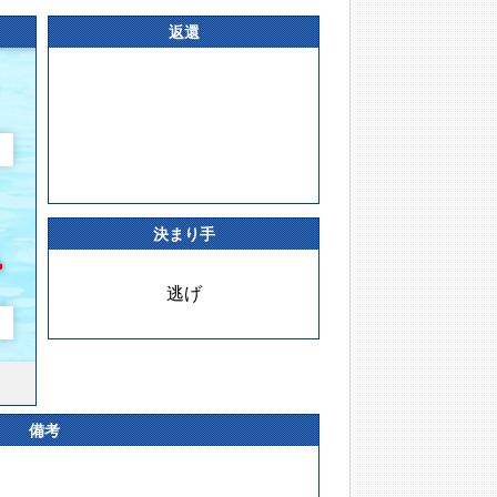
返還
決まり手
逃げ
備考