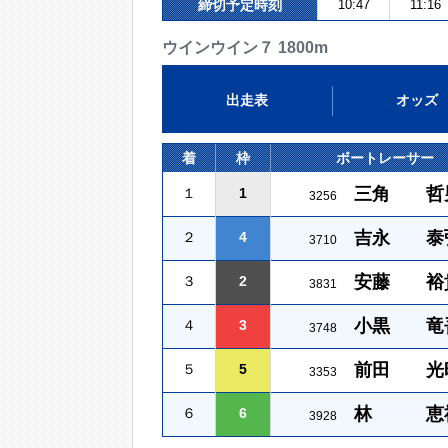
締切予定時刻
10:47
11:16
ウインウイン７ 1800m
出走表
オッズ
着
枠
ボートレーサー
三角 哲
１
1
3256
吉永 泰
２
4
3710
安藤 裕
３
2
3831
小黒 竜
４
3
3748
前田 光
５
5
3353
林 恵
６
6
3928