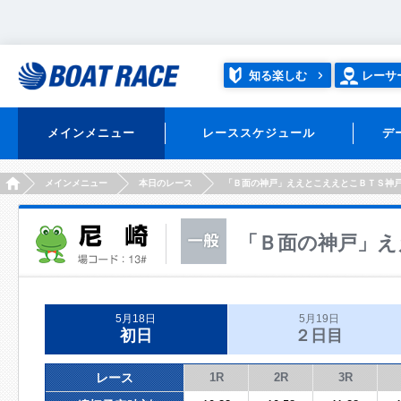
知る楽しむ
レーサ
メインメニュー
レーススケジュール
デ
HOME
メインメニュー
本日のレース
「Ｂ面の神戸」ええとこええとこＢＴＳ神
「Ｂ面の神戸」え
5月18日
5月19日
初日
２日目
レース
1R
2R
3R