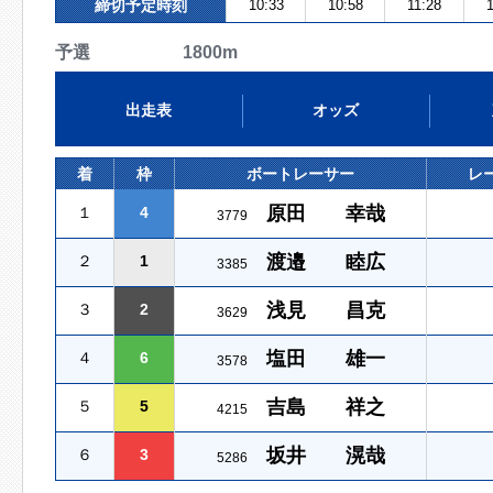
締切予定時刻
10:33
10:58
11:28
予選 1800m
出走表
オッズ
着
枠
ボートレーサー
レ
原田 幸哉
１
4
3779
渡邉 睦広
２
1
3385
浅見 昌克
３
2
3629
塩田 雄一
４
6
3578
吉島 祥之
５
5
4215
坂井 滉哉
６
3
5286