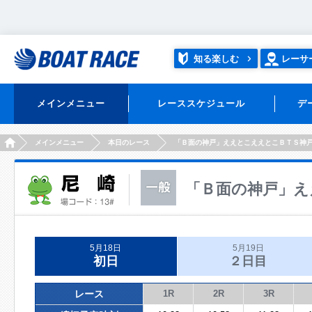
知る楽しむ
レーサ
メインメニュー
レーススケジュール
デ
HOME
メインメニュー
本日のレース
「Ｂ面の神戸」ええとこええとこＢＴＳ神
「Ｂ面の神戸」え
5月18日
5月19日
初日
２日目
レース
1R
2R
3R