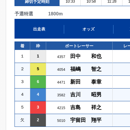
締切予定時刻
10:33
10:58
11:28
予選特選 1800m
出走表
オッズ
着
枠
ボートレーサー
レ
田中 和也
１
1
4357
福嶋 智之
２
5
4054
新田 泰章
３
6
4471
吉川 昭男
４
4
3582
吉島 祥之
５
3
4215
宇留田 翔平
欠
2
5010