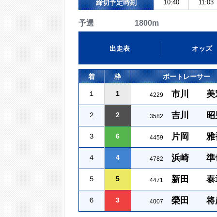
締切予定時刻
10:40
11:03
予選 1800m
出走表
オッズ
着
枠
ボートレーサー
市川 美
１
1
4229
吉川 昭
２
2
3582
片岡 雅
３
6
4459
浜崎 準
４
4
4782
新田 泰
５
5
4471
榮田 将
６
3
4007