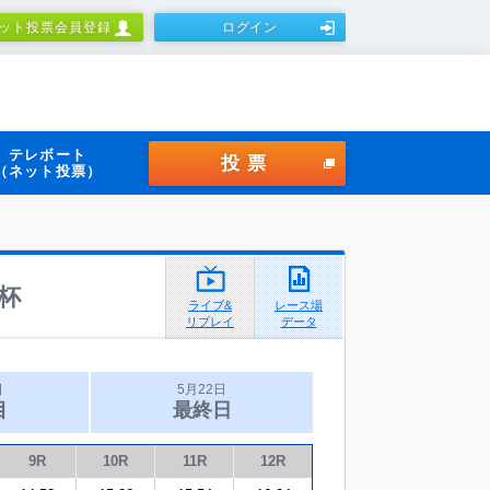
ット投票会員登録
ログイン
テレボート
投票
（ネット投票）
杯
ライブ&
レース場
リプレイ
データ
日
5月22日
目
最終日
9R
10R
11R
12R