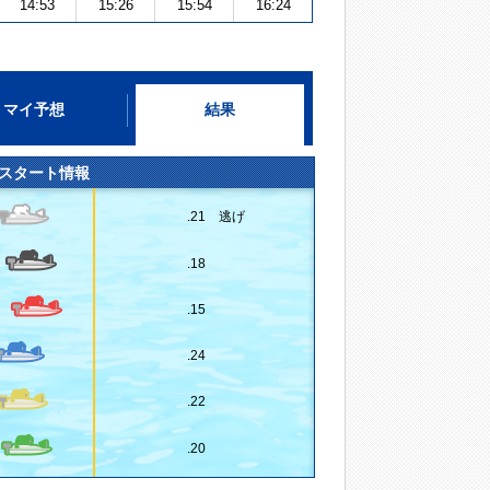
14:53
15:26
15:54
16:24
マイ予想
結果
スタート情報
.21 逃げ
.18
.15
.24
.22
.20