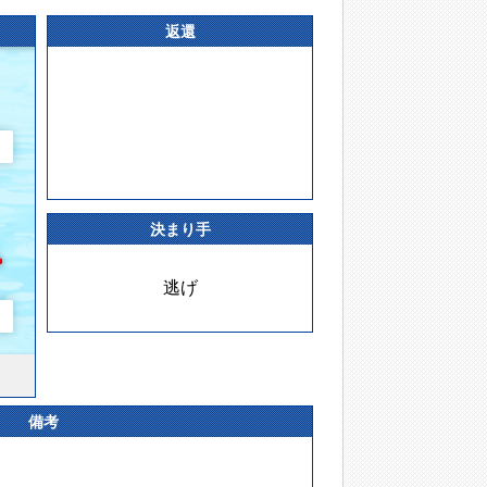
返還
決まり手
逃げ
備考