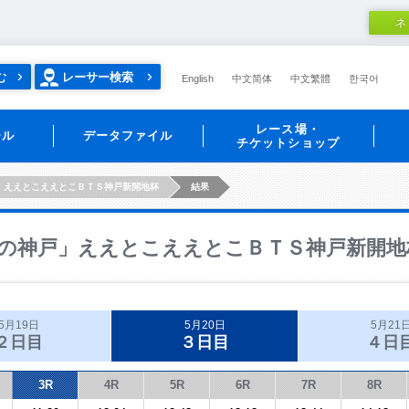
ネ
む
レーサー検索
English
中文简体
中文繁體
한국어
レース場・
ール
データファイル
チケットショップ
」ええとこええとこＢＴＳ神戸新開地杯
結果
の神戸」ええとこええとこＢＴＳ神戸新開地
5月19日
5月20日
5月21
２日目
３日目
４日
3R
4R
5R
6R
7R
8R