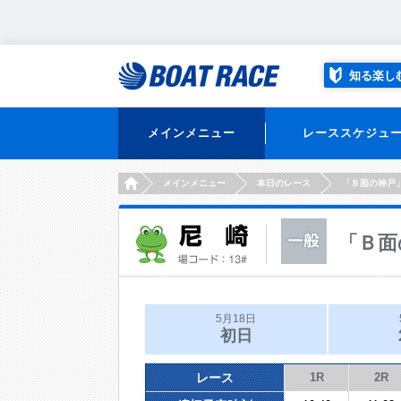
知る楽し
メインメニュー
レーススケジュ
HOME
メインメニュー
本日のレース
「Ｂ面の神戸
「Ｂ面
5月18日
初日
レース
1R
2R