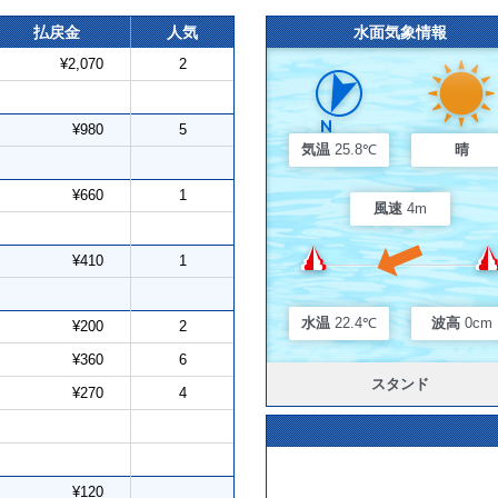
払戻金
人気
水面気象情報
¥2,070
2
¥980
5
気温
25.8℃
晴
¥660
1
風速
4m
¥410
1
水温
22.4℃
波高
0cm
¥200
2
¥360
6
スタンド
¥270
4
¥120