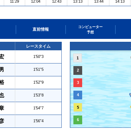
11:29
12:04
12:43
13:13
13:44
14:13
コンピューター
直前情報
予想
レースタイム
宏
1'50"3
1
男
1'51"5
2
裕
1'52"9
3
也
4
1'53"8
章
5
1'54"7
6
彦
1'56"4