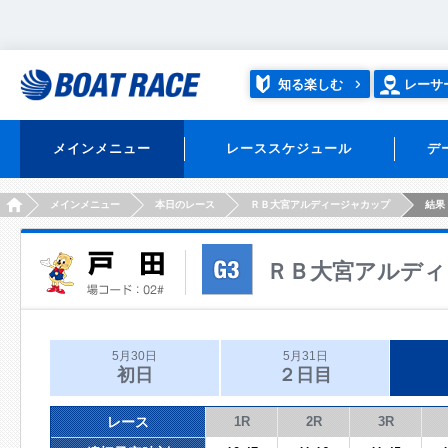
知る楽しむ
レーサ
メインメニュー
レーススケジュール
デ
HOME
メインメニュー
本日のレース
ＲＢ大宮アルディージャカップ
結果
ＲＢ大宮アルディ
5月30日
5月31日
初日
２日目
レース
1R
2R
3R