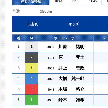
締切予定時刻
10:47
11:16
11:45
1
予選 1800m
出走表
オッズ
着
枠
ボートレーサー
レ
川原 祐明
１
1
4852
原 豊土
２
2
4131
井上 忠政
３
5
4959
大橋 純一郎
４
4
4073
木場 悠介
５
3
4948
鈴木 雅希
６
6
4906