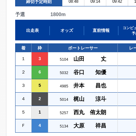
締切予定時刻
08:48
09:14
09:42
1
予選 1800m
コンピ
出走表
オッズ
直前情報
予
着
枠
ボートレーサー
レ
山田 丈
１
3
5104
谷口 知優
２
6
5032
井本 昌也
３
5
4985
梶山 涼斗
４
2
5014
西丸 侑太朗
５
1
5257
大原 祥昌
Ｆ
4
5134