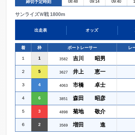
締切予定時刻
08:48
09:14
09:40
1
サンライズＷ戦 1800m
出走表
オッズ
着
枠
ボートレーサー
レ
吉川 昭男
１
1
3582
井上 恵一
２
5
3627
市橋 卓士
３
4
4063
森田 昭彦
４
6
3851
菊地 敬介
５
3
4898
増田 進
６
2
3569