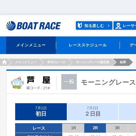
知る楽しむ
レーサ
メインメニュー
レーススケジュール
デ
HOME
メインメニュー
本日のレース
モーニングレース誕生祭
結果
モーニングレース
7月1日
7月2日
初日
２日目
レース
1R
2R
3R