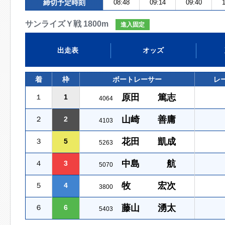
締切予定時刻
08:48
09:14
09:40
1
サンライズＹ戦 1800m
進入固定
出走表
オッズ
着
枠
ボートレーサー
レ
原田 篤志
１
1
4064
山崎 善庸
２
2
4103
花田 凱成
３
5
5263
中島 航
４
3
5070
牧 宏次
５
4
3800
藤山 湧太
６
6
5403