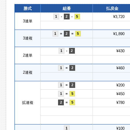
勝式
組番
払戻金
1
-
2
-
5
¥3,720
3連単
1
=
2
=
5
¥1,890
3連複
1
-
2
¥430
2連単
1
=
2
¥460
2連複
1
=
2
¥200
1
=
5
¥450
拡連複
2
=
5
¥780
1
¥100