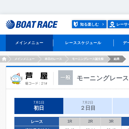
知る楽しむ
レーサ
メインメニュー
レーススケジュール
デ
HOME
メインメニュー
本日のレース
モーニングレース誕生祭
結果
モーニングレース
7月1日
7月2日
初日
２日目
レース
1R
2R
3R