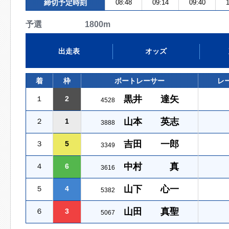
締切予定時刻
08:48
09:14
09:40
1
予選 1800m
出走表
オッズ
着
枠
ボートレーサー
レ
黒井 達矢
１
2
4528
山本 英志
２
1
3888
吉田 一郎
３
5
3349
中村 真
４
6
3616
山下 心一
５
4
5382
山田 真聖
６
3
5067