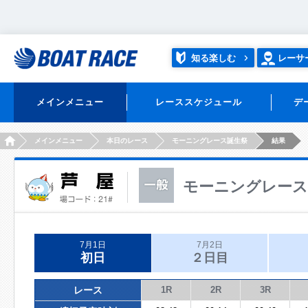
知る楽しむ
レーサ
メインメニュー
レーススケジュール
デ
HOME
メインメニュー
本日のレース
モーニングレース誕生祭
結果
モーニングレース
7月1日
7月2日
初日
２日目
レース
1R
2R
3R