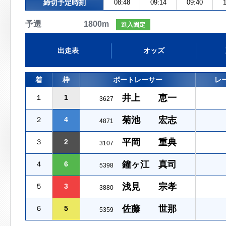
締切予定時刻
08:48
09:14
09:40
1
予選 1800m
進入固定
出走表
オッズ
着
枠
ボートレーサー
レ
井上 恵一
１
1
3627
菊池 宏志
２
4
4871
平岡 重典
３
2
3107
鐘ヶ江 真司
４
6
5398
浅見 宗孝
５
3
3880
佐藤 世那
６
5
5359