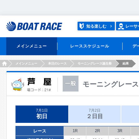
知る楽しむ
レーサ
メインメニュー
レーススケジュール
デ
HOME
メインメニュー
本日のレース
モーニングレース誕生祭
結果
モーニングレース
7月1日
7月2日
初日
２日目
レース
1R
2R
3R