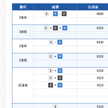
勝式
組番
払戻金
1
-
4
-
2
¥680
3連単
1
=
2
=
4
¥310
3連複
1
-
4
¥430
2連単
1
=
4
¥320
2連複
1
=
4
¥150
1
=
2
¥110
拡連複
2
=
4
¥110
1
¥110